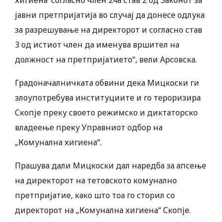
хигиена’ согласно член 24а став 2 од Законот за
јавни претпријатија во случај да донесе одлука
за разрешување на директорот и согласно став
3 од истиот член да именува вршител на
должност на претпријатието“, вели Арсовска.
Градоначалничката обвини дека Мицкоски ги
злоупотребува институциите и го тероризира
Скопје преку своето режимско и диктаторско
владеење преку Управниот одбор на
„Комунална хигиена“.
Прашува дали Мицкоски дал наредба за апсење
на директорот на тетовското комунално
претпријатие, како што тоа го сторил со
директорот на „Комунална хигиена“ Скопје.