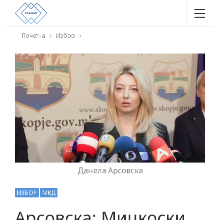
Почетна
Избор
Данела Арсовска
ИЗБОР
МКД
Арсовска: Мицкоски