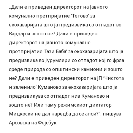
„Дали е приведен директорот на Јавното
комунално претпријатие ‘Тетово’ за
екохаваријата што ја предизвика со отпадот во
Вардар и зошто не? Дали е приведен
директорот на Јавното комунално
претпријатие ‘Гази Баба’ за екохаваријата што ја
предизвика во Јурумлери со отпадот кој го фрла
среде природа со општински камиони и зошто
не? Дали е приведен директорот на JП ‘Чистота
и зеленило’ Куманово за екохаваријата што ја
предизвикува со отпадот низ Куманово и
зошто не? Или таму режимскиот диктатор
Мицкоски не дал наредба да се апси?“, пишува
Арсовска на Фејсбук.