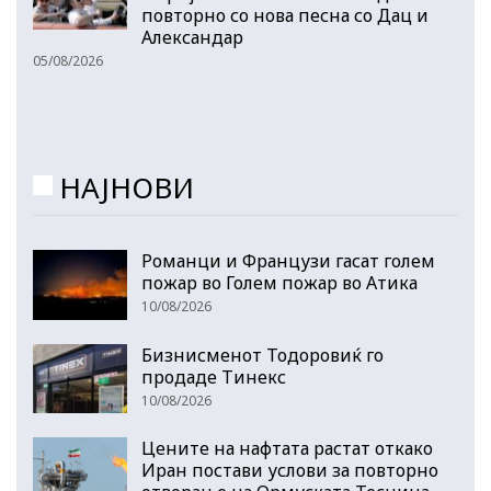
повторно со нова песна со Дац и
Александар
05/08/2026
НАЈНОВИ
Романци и Французи гасат голем
пожар во Голем пожар во Атика
10/08/2026
Бизнисменот Тодоровиќ го
продаде Тинекс
10/08/2026
Цените на нафтата растат откако
Иран постави услови за повторно