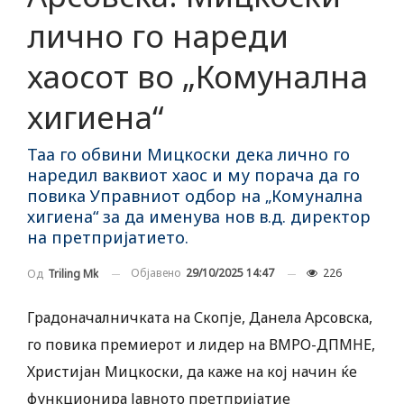
лично го нареди
хаосот во „Комунална
хигиена“
Таа го обвини Мицкоски дека лично го
наредил ваквиот хаос и му порача да го
повика Управниот одбор на „Комунална
хигиена“ за да именува нов в.д. директор
на претпријатието.
Објавено
29/10/2025 14:47
226
Од
Triling Mk
Градоначалничката на Скопје, Данела Арсовска,
го повика премиерот и лидер на ВМРО-ДПМНЕ,
Христијан Мицкоски, да каже на кој начин ќе
функционира Јавното претпријатие