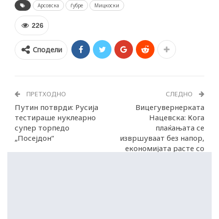
Арсовска
ѓубре
Мицкоски
226
Сподели
ПРЕТХОДНО
СЛЕДНО
Путин потврди: Русија
Вицегувернерката
тестираше нуклеарно
Нацевска: Кога
супер торпедо
плаќањата се
„Посејдон“
извршуваат без напор,
економијата расте со
доверба