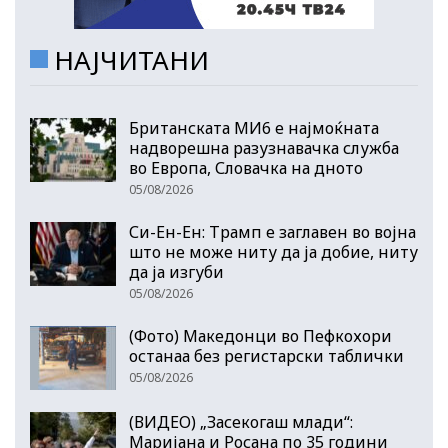
НАЈЧИТАНИ
Британската МИ6 е најмоќната
надворешна разузнавачка служба
во Европа, Словачка на дното
05/08/2026
Си-Ен-Ен: Трамп е заглавен во војна
што не може ниту да ја добие, ниту
да ја изгуби
05/08/2026
(Фото) Македонци во Пефкохори
останаа без регистарски таблички
05/08/2026
(ВИДЕО) „Засекогаш млади“:
Маријана и Росана по 35 години