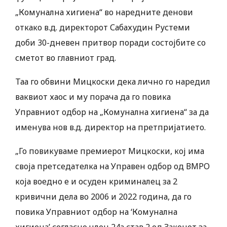
„Комунална хигиена“ во наредните денови
откако в.д. директорот Сабахудин Рустеми
доби 30-дневен притвор поради состојбите со
сметот во главниот град.
Таа го обвини Мицкоски дека лично го наредил
ваквиот хаос и му порача да го повика
Управниот одбор на „Комунална хигиена“ за да
именува нов в.д. директор на претпријатието.
„Го повикуваме премиерот Мицкоски, кој има
своја претседателка на Управен одбор од ВМРО
која воедно е и осуден криминалец за 2
кривични дела во 2006 и 2022 година, да го
повика Управниот одбор на ‘Комунална