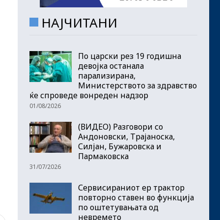
НАЈЧИТАНИ
По царски рез 19 годишна
девојка останала
парализирана,
Министерството за здравство
ќе спроведе вонреден надзор
01/08/2026
(ВИДЕО) Разговори со
Андоновски, Трајаноска,
Силјан, Бужаровска и
Пармаковска
31/07/2026
Сервисираниот ер трактор
повторно ставен во функција
по оштетувањата од
невремето