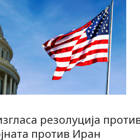
згласа резолуција проти
јната против Иран