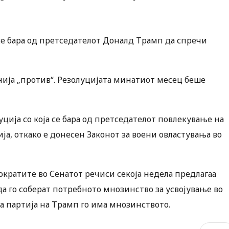
а се бара од претседателот Доналд Трамп да спречи
аснија „против“. Резолуцијата минатиот месец беше
уција со која се бара од претседателот повлекување на
а, откако е донесен Законот за воени овластувања во
ократите во Сенатот речиси секоја недела предлагаа
да го соберат потребното мнозинство за усвојување во
а партија на Трамп го има мнозинството.