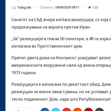
Објавено
24/06/2026 09:11
123
Од
Triling Mk
Сенатот на САД вчера изгласа резолуција, со кој
продолжување на војната против Иран.
„За“ резолуцијата гласаа 50 сенатори, а 48 се изј
изгласана во Претставничкиот дом.
Првпат двата дома на Конгресот усвојуваат резол
американските вооружени сили од воена операциј
1973 година.
Резолуцијата е изгласана по десеттиот обид. Дем
резолуции за воени овластувања, но не успеваат 
тесно поделениот Дом, каде што Републиканскат