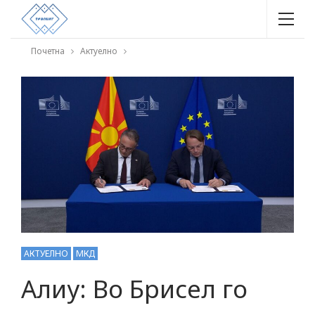
Почетна
Актуелно
АКТУЕЛНО
МКД
Алиу: Во Брисел го