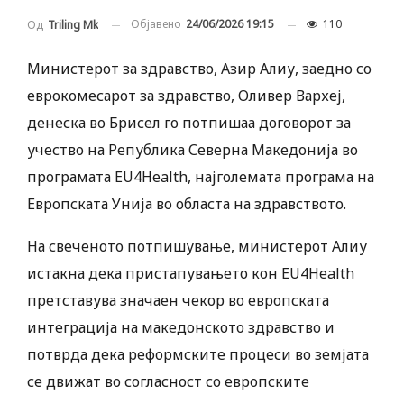
Објавено
24/06/2026 19:15
110
Од
Triling Mk
Министерот за здравство, Азир Алиу, заедно со
еврокомесарот за здравство, Оливер Вархеј,
денеска во Брисел го потпишаа договорот за
учество на Република Северна Македонија во
програмата EU4Health, најголемата програма на
Европската Унија во областа на здравството.
На свеченото потпишување, министерот Алиу
истакна дека пристапувањето кон EU4Health
претставува значаен чекор во европската
интеграција на македонското здравство и
потврда дека реформските процеси во земјата
се движат во согласност со европските