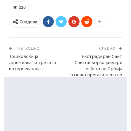
110
Сподели
ПРЕТХОДНО
СЛЕДНО
Тошковски ја
Екстрадиран Саит
„преживеа“ и третата
Саитов кој во јануари
интерпелација
избега во Србија
откако прегази жена во
Капиштец