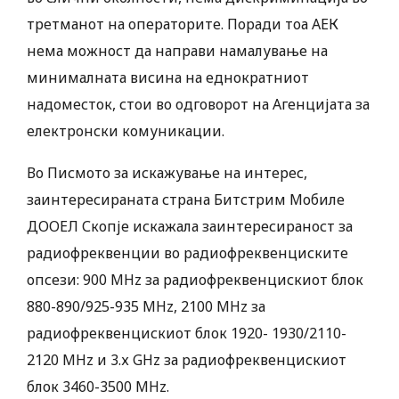
третманот на операторите. Поради тоа АЕК
нема можност да направи намалување на
минималната висина на еднократниот
надоместок, стои во одговорот на Агенцијата за
електронски комуникации.
Во Писмото за искажување на интерес,
заинтересираната страна Битстрим Мобиле
ДООЕЛ Скопје искажала заинтересираност за
радиофреквенции во радиофреквенциските
опсези: 900 MHz за радиофреквенцискиот блок
880-890/925-935 MHz, 2100 MHz за
радиофреквенцискиот блок 1920- 1930/2110-
2120 MHz и 3.х GHz за радиофреквенцискиот
блок 3460-3500 MHz.