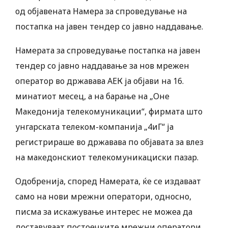
од објавената Намера за спроведување на
постапка на јавен тендер со јавно наддавање.
Намерата за спроведување постапка на јавен
тендер со јавно наддавање за нов мрежен
оператор во државава АЕК ја објави на 16.
минатиот месец, а на барање на „Оне
Македонија телекомуникации“, фирмата што
унгарската телеком-компанија „4иГ“ ја
регистрираше во државава по објавата за влез
на македонскиот телекомуникациски пазар.
Одобренија, според Намерата, ќе се издаваат
само на нови мрежни оператори, односно,
писма за искажување интерес не можеа да
доставуваат постоечките мрежни оператори