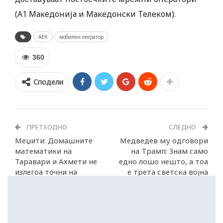
(А1 Македонија и Македонски Телеком).
АЕК
мобилен оператор
360
Сподели
ПРЕТХОДНО
СЛЕДНО
Меџити: Домашните
Медведев му одговори
математики на
на Трамп: Знам само
Таравари и Ахмети не
едно лошо нешто, а тоа
излегоа точни на
е трета светска војна
пазарот