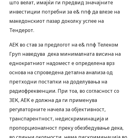
што велат, имајќи ги предвид значајните
инвестиции потребни за е& ппф да влезе на
македонскиот пазар доколку успее на
Тендерот.
АЕК во став за предлогот на е& ппф Телеком
Груп наведува дека минималната висина на
еднократниот надомест е определена врз
основа на спроведена детална анализа од
претходни постапки на доделувања на
радиофреквенции. При тоа, во согласност со
ЗЕК, АЕК е должна да ги применува
регулаторните начела за објективност,
транспарентност, недискриминација и
пропорционалност преку обезбедување дека,
во слични околности, нема дискриминација во