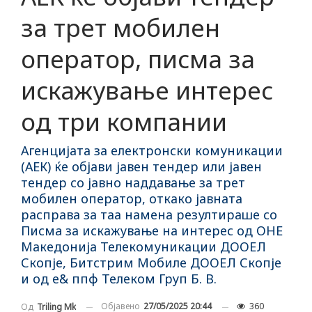
за трет мобилен
оператор, писма за
искажување интерес
од три компании
Агенцијата за електронски комуникации
(АЕК) ќе објави јавен тендер или јавен
тендер со јавно наддавање за трет
мобилен оператор, откако јавната
расправа за таа намена резултираше со
Писмa за искажување на интерес од ОНЕ
Македонија Телекомуникации ДООЕЛ
Скопје, Битстрим Мобиле ДООЕЛ Скопје
и од е& ппф Телеком Груп Б. В.
Објавено
27/05/2025 20:44
360
Од
Triling Mk