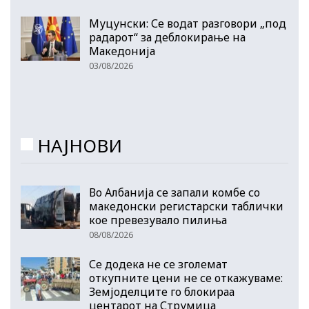
Муцунски: Се водат разговори „под
радарот“ за деблокирање на
Македонија
03/08/2026
НАЈНОВИ
Во Албанија се запали комбе со
македонски регистарски таблички
кое превезувало пилиња
08/08/2026
Се додека не се зголемат
откупните цени не се откажуваме:
Земјоделците го блокираа
центарот на Струмица