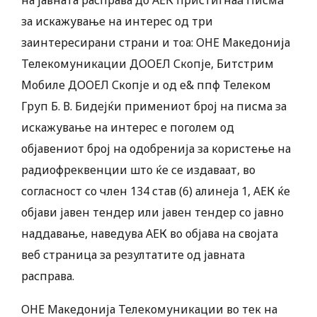
на јавната расправа до АЕК пристигнаa Писмa
за искажување на интерес од три
заинтересирани страни и тоа: ОНЕ Македонија
Телекомуникации ДООЕЛ Скопје, Битстрим
Мобиле ДООЕЛ Скопје и од е& ппф Телеком
Груп Б. В. Бидејќи примениот број на писма за
искажување на интерес е поголем од
објавениот број на одобренија за користење на
радиофреквенции што ќе се издаваат, во
согласност со член 134 став (6) алинеја 1, АЕК ќе
објави јавен тендер или јавен тендер со јавно
наддавање, наведува АЕК во објава на својата
веб страница за резултатите од јавната
расправа.
ОНЕ Македонија Телекомуникации во тек на