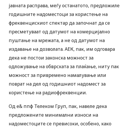
јавната расправа, меѓу останатото, предложиле
годишните надоместоци за користење на
фреквенцискиот спектар да започнат да се
пресметуваат од датумот на комерцијално
пуштање на мрежата, а не од датумот на
издавање на дозволата. АЕК, пак, им одговара
дека не постои законска можност за
одложување на обврската за плаќање, ниту пак
можност за привремено намалување или
поврат на дел од годишниот надомест за
користење на радиофреквенции.
Од е& ппф Телеком Груп, пак, навеле дека
предложените минимални износи на
надоместоците се превисоки, особено, како