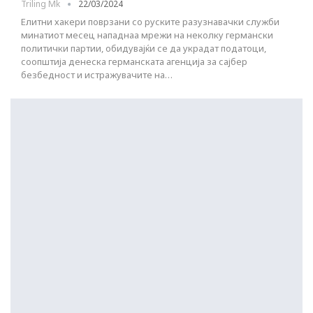
Triling Mk
22/03/2024
Елитни хакери поврзани со руските разузнавачки служби
минатиот месец нападнаа мрежи на неколку германски
политички партии, обидувајќи се да украдат податоци,
соопштија денеска германската агенција за сајбер
безбедност и истражувачите на…