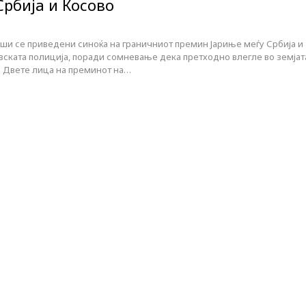
Србија и Косово
оши се приведени синоќа на граничниот премин Јариње меѓу Србија и
вската полиција, поради сомневање дека претходно влегле во земјат
. Двете лица на преминот на…