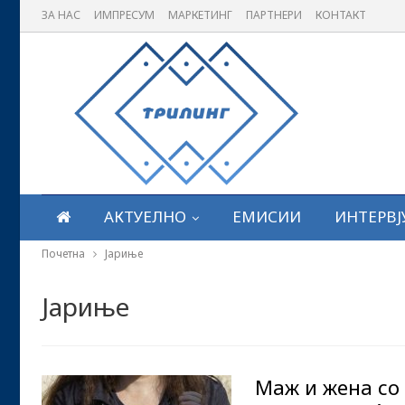
ЗА НАС
ИМПРЕСУМ
МАРКЕТИНГ
ПАРТНЕРИ
КОНТАКТ
АКТУЕЛНО
ЕМИСИИ
ИНТЕРВЈ
Почетна
Јариње
Јариње
Маж и жена со