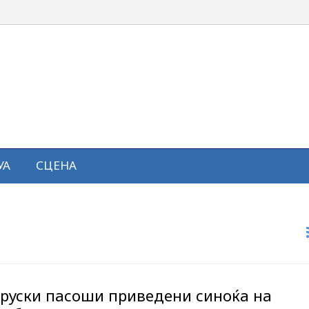
УА
СЦЕНА
 руски пасоши приведени синоќа на