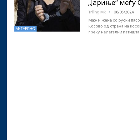
„Јариње“ меѓу 
Triling Mk
06/05/2024
Маж и жена со руски пас
Косово од страна на косо
АКТУЕЛНО
преку нелегални патишта