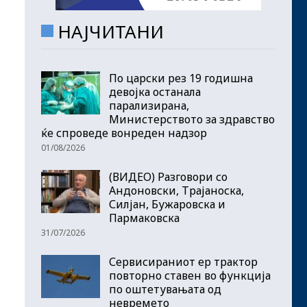
НАЈЧИТАНИ
По царски рез 19 годишна
девојка останала
парализирана,
Министерството за здравство
ќе спроведе вонреден надзор
01/08/2026
(ВИДЕО) Разговори со
Андоновски, Трајаноска,
Силјан, Бужаровска и
Пармаковска
31/07/2026
Сервисираниот ер трактор
повторно ставен во функција
по оштетувањата од
невремето