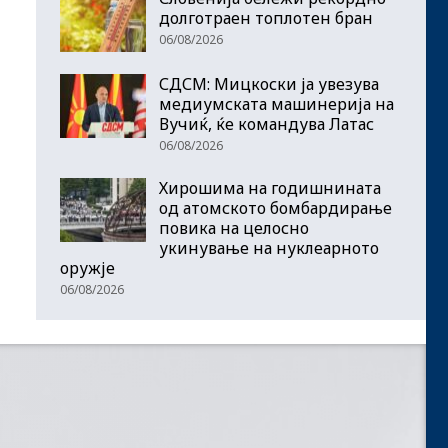
долготраен топлотен бран
06/08/2026
СДСМ: Мицкоски ја увезува
медиумската машинерија на
Вучиќ, ќе командува Латас
06/08/2026
Хирошима на годишнината
од атомското бомбардирање
повика на целосно
укинување на нуклеарното
оружје
06/08/2026