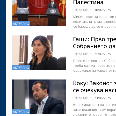
Палестина
Triling Mk
30/07/2025
Министерот за европски 
политиката на македонско
АКТУЕЛНО
се бараше да се отвори п
Гаши: Прво тре
Собранието да
Triling Mk
21/07/2025
Претседателот на Собран
треба да има правосилна 
АКТУЕЛНО
одземање на мандатот на
Ќоку: Законот 
се очекува нас
Triling Mk
23/06/2025
Координаторот на пратени
законодавниот дом пора
АКТУЕЛНО
локалните наесен, откак