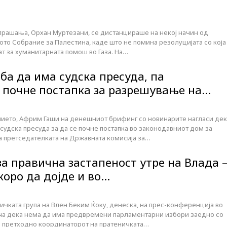
прашања, Орхан Муртезани, се дистанцираше на некој начин од
то Собрание за Палестина, каде што не помина резолуцијата со која
ат за хуманитарната помош во Газа. На…
ба да има судска пресуда, па
 почне постапка за разрешување на…
ието, Африм Гаши на денешниот брифинг со новинарите нагласи дек
судска пресуда за да се почне постапка во законодавниот дом за
 претседателката на Државната комисија за…
за правична застапеност утре на Влада 
коро да дојде и во…
чката група на Влен Беким Ќоку, денеска, на прес-конференција во
ча дека нема да има предвремени парламентарни избори заедно со
о претходно координаторот на пратеничката…