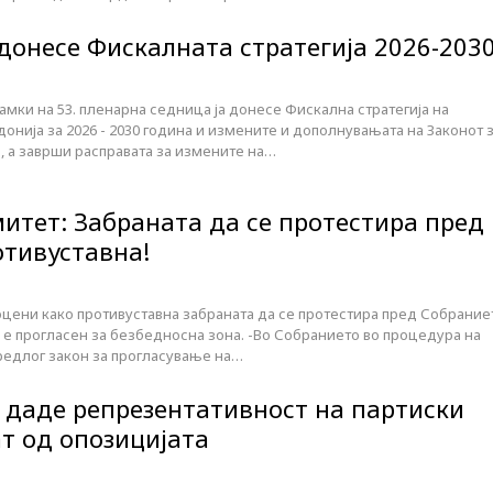
 донесе Фискалната стратегија 2026-203
мки на 53. пленарна седница ја донесе Фискална стратегија на
нија за 2026 - 2030 година и измените и дополнувањата на Законот 
 а заврши расправата за измените на…
итет: Забраната да се протестира пред
отивуставна!
оцени како противуставна забраната да се протестира пред Собрание
 е прогласен за безбедносна зона. -Во Собранието во процедура на
редлог закон за прогласување на…
а даде репрезентативност на партиски
ат од опозицијата