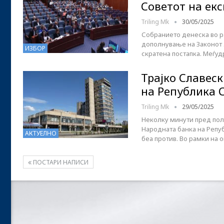
Советот на ек
Triling Mk
30/05/2025
Собранието денеска во р
дополнување на Законот 
ИЗБОР
скратена постапка. Меѓуд
Трајко Славес
на Република 
Triling Mk
29/05/2025
Неколку минути пред полн
Народната банка на Репуб
АКТУЕЛНО
беа против. Во рамки на 
ПОСТАРИ НАПИСИ