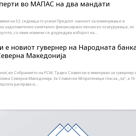
сперти во МАПАС на два мандати
амки на 52. седница го усвои Предлог-законот за изменување и
за задолжително капитално финансирано пензиско осигурување, по
ругото, со овие измени се доуредува изборот на…
ки е новиот гувернер на Народната банк
Северна Македонија
оќ, во Собранието на РСМ, Трајко Славески е именуван за гувернер 
лика Северна Македонија. За Славески 68 пратеници гласаа „за“, а 16
општата расправа и…