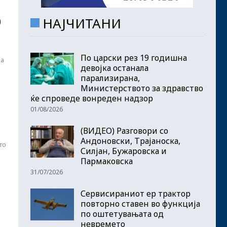
0
НАЈЧИТАНИ
По царски рез 19 годишна
за
девојка останала
парализирана,
Министерството за здравство
ќе спроведе вонреден надзор
01/08/2026
(ВИДЕО) Разговори со
Андоновски, Трајаноска,
то
Силјан, Бужаровска и
Пармаковска
31/07/2026
Сервисираниот ер трактор
повторно ставен во функција
по оштетувањата од
невремето