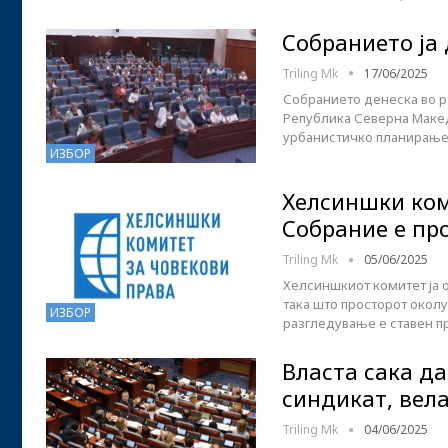
Собранието ја
Triling Mk
17/06/2025
Собранието денеска во ра
Република Северна Македо
урбанистичко планирање,
ИЗБОР
Хелсиншки ком
Собрание е пр
Triling Mk
05/06/2025
Хелсиншкиот комитет ја 
така што просторот околу
ИЗБОР
разгледување е ставен п
Власта сака д
синдикат, вел
Triling Mk
04/06/2025