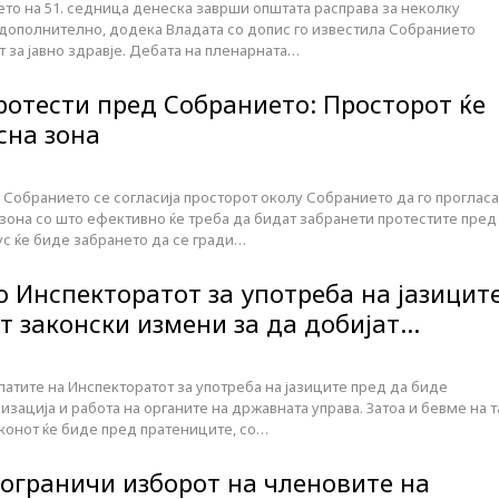
то на 51. седница денеска заврши општата расправа за неколку
а дополнително, додека Владата со допис го известила Собранието
т за јавно здравје. Дебата на пленарната…
ротести пред Собранието: Просторот ќе
сна зона
 Собранието се согласија просторот околу Собранието да го прогласа
зона со што ефективно ќе треба да бидат забранети протестите пред
ус ќе биде забрането да се гради…
о Инспекторатот за употреба на јазицит
т законски измени за да добијат…
латите на Инспекторатот за употреба на јазиците пред да биде
изација и работа на органите на државната управа. Затоа и бевме на т
аконот ќе биде пред пратениците, со…
 ограничи изборот на членовите на