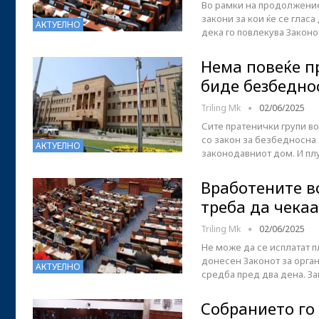
Во рамки на продолжение
закони за кои ќе се глас
АКТУЕЛНО
дека го повлекува Законо
Нема повеќе п
биде безбедно
Triling Mk
02/06/2025
Сите пратенички групи во
со закон за безбедносна 
АКТУЕЛНО
законодавниот дом. И пл
Вработените в
треба да чекаа
Triling Mk
02/06/2025
Не може да се исплатат п
донесен Законот за орган
АКТУЕЛНО
средба пред два дена. З
Собранието го