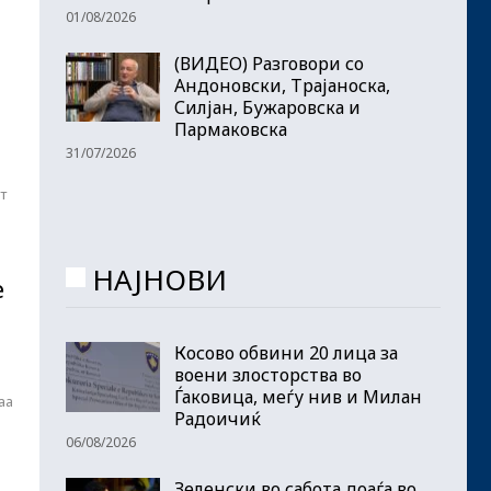
01/08/2026
(ВИДЕО) Разговори со
Андоновски, Трајаноска,
Силјан, Бужаровска и
Пармаковска
31/07/2026
т
НАЈНОВИ
е
Косово обвини 20 лица за
воени злосторства во
Ѓаковица, меѓу нив и Милан
аа
Радоичиќ
06/08/2026
Зеленски во сабота доаѓа во