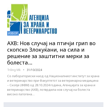
ИЗБОР
АХВ: Нов случај на птичји грип во
скопско Злокуќани, на сила и
решение за заштитни мерки за
болеста…
Triling Mk
31/10/2024
Со лабораториски наод од Националниот институт за храна
и ветеринарство при Факултетот за ветеринарна медицина
– Скопје (ФВМ) од 28.10.2024 година, Агенцијата за храна и
ветеринарство (АХВ), потврдила нов случај на болеста
високо патогена…