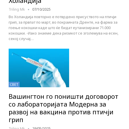
Холандија
Triling Mk
07/10/2025
Во Холандија повторно е потврдено присуството на птичји
грип, за првпат по март, во покраината Дренте, на фарма за
гоење кокошки каде што ќе бидат еутанизирани 71.000
кокошки. -Иако знаеме дека ризикот се зголемува на есен,
секој случај…
СВЕТ
Вашингтон го поништи договорот
со лабораторијата Модерна за
развој на вакцина против птичји
грип
Triling Mk
29/05/2025