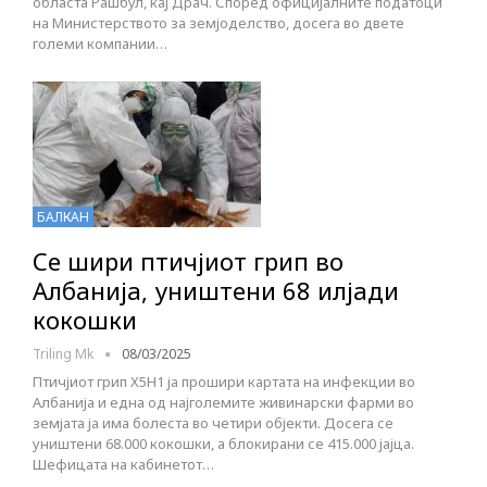
областа Рашбул, кај Драч. Според официјалните податоци
на Министерството за земјоделство, досега во двете
големи компании…
БАЛКАН
Се шири птичјиот грип во
Албанија, уништени 68 илјади
кокошки
Triling Mk
08/03/2025
Птичјиот грип Х5Н1 ја прошири картата на инфекции во
Албанија и една од најголемите живинарски фарми во
земјата ја има болеста во четири објекти. Досега се
уништени 68.000 кокошки, а блокирани се 415.000 јајца.
Шефицата на кабинетот…