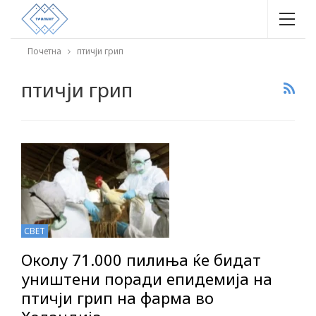
Почетна
птичји грип
птичји грип
СВЕТ
Околу 71.000 пилиња ќе бидат
уништени поради епидемија на
птичји грип на фарма во