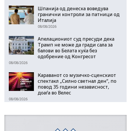
Шпанија од денеска воведува
гранични контроли за патници од
Италија
08/08/2026
Апелациониот суд пресуди дека
Трамп не може да гради сала за
балови во Белата куќа без
одобрение од Конгресот
08/08/2026
Караванот со музичкo-сценскиот
спектакл „Силно светнал ден“, по
повод 35 години независност,
доаѓа во Велес
08/08/2026