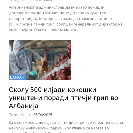
Американската администрација вчера го поништи
договорот вреден 590 милиони долари склучен со
лабораторијата Модерна за развој на вакцина од типот
иРНК против птичји грип, соопшти генералниот директор на
компанијата. Ова е најновата мерка…
БАЛКАН
Околу 500 илјади кокошки
уништени поради птичји грип во
Албанија
Triling Mk
05/04/2025
За еден месец, по појавата, птичјиот грип во Албанија згасна
неколку живинарски фарми, кои главно се наоѓаа во