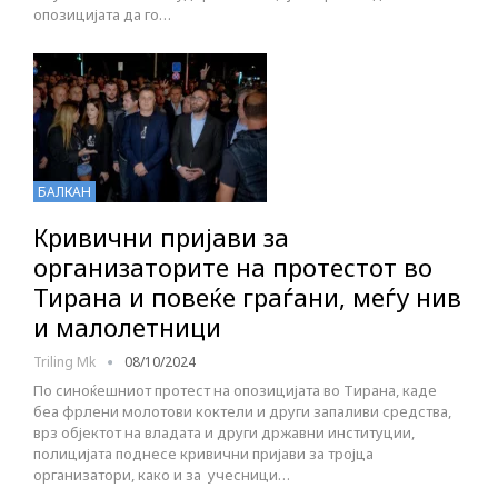
опозицијата да го…
БАЛКАН
Кривични пријави за
организаторите на протестот во
Тирана и повеќе граѓани, меѓу нив
и малолетници
Triling Mk
08/10/2024
По синоќешниот протест на опозицијата во Тирана, каде
беа фрлени молотови коктели и други запаливи средства,
врз објектот на владата и други државни институции,
полицијата поднесе кривични пријави за тројца
организатори, како и за учесници…