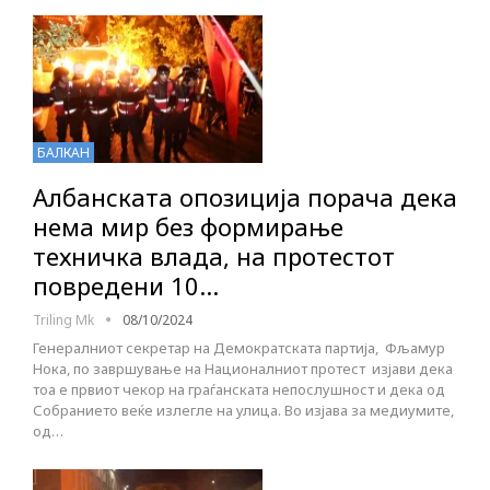
БАЛКАН
Албанската опозиција порача дека
нема мир без формирање
техничка влада, на протестот
повредени 10…
Triling Mk
08/10/2024
Генералниот секретар на Демократската партија, Фљамур
Нока, по завршување на Националниот протест изјави дека
тоа е првиот чекор на граѓанската непослушност и дека од
Собранието веќе излегле на улица. Во изјава за медиумите,
од…