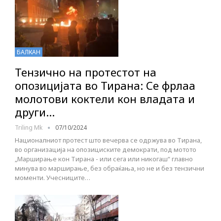
БАЛКАН
Тензично на протестот на
опозицијата во Тирана: Се фрлаа
молотови коктели кон владата и
други…
Triling Mk
07/10/2024
Националниот протест што вечерва се одржува во Тирана,
во организација на опозициските демократи, под мотото
„Марширање кон Тирана - или сега или никогаш“ главно
минува во марширање, без обраќања, но не и без тензични
моменти. Учесниците…