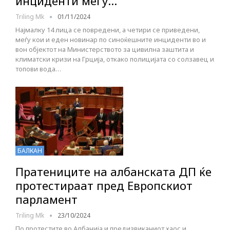
инциденти меѓу…
Triling Mk
01/11/2024
Најмалку 14 лица се повредени, а четири се приведени,
меѓу кои и еден новинар по синоќешните инциденти во и
вон објектот на Министерството за цивилна заштита и
климатски кризи на Грција, откако полицијата со солзавец и
топови вода…
БАЛКАН
Пратениците на албанската ДП ќе
протестираат пред Европскиот
парламент
Triling Mk
23/10/2024
По протестите во Албанија и предизвиканиот хаос и