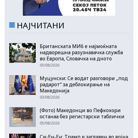
НАЈЧИТАНИ
Британската МИ6 е најмоќната
надворешна разузнавачка служба
во Европа, Словачка на дното
05/08/2026
Муцунски: Се водат разговори „под
радарот“ за деблокирање на
Македонија
03/08/2026
(Фото) Македонци во Пефкохори
останаа без регистарски таблички
05/08/2026
Си-Ен-Ен: Трамп е заглавен во војна