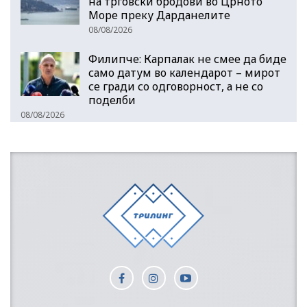
на трговски бродови во Црното
Море преку Дарданелите
08/08/2026
Филипче: Карпалак не смее да биде
само датум во календарот – мирот
се гради со одговорност, а не со
поделби
08/08/2026