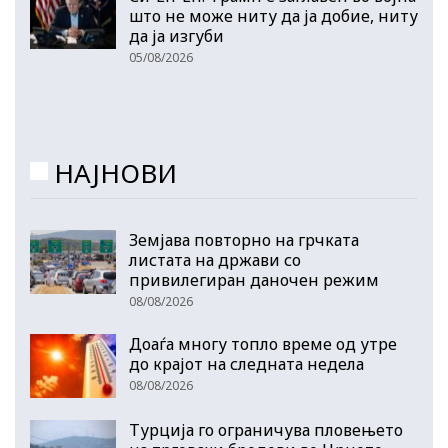
што не може ниту да ја добие, ниту
да ја изгуби
05/08/2026
НАЈНОВИ
Земјава повторно на грчката
листата на држави со
привилегиран даночен режим
08/08/2026
Доаѓа многу топло време од утре
до крајот на следната недела
08/08/2026
Турција го ограничува пловењето