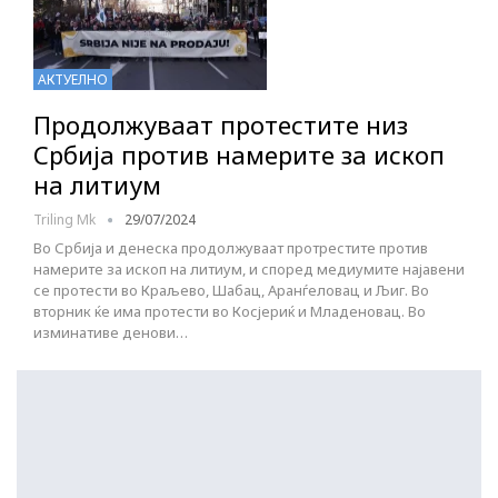
АКТУЕЛНО
Продолжуваат протестите низ
Србија против намерите за ископ
на литиум
Triling Mk
29/07/2024
Во Србија и денеска продолжуваат протрестите против
намерите за ископ на литиум, и според медиумите најавени
се протести во Краљево, Шабац, Аранѓеловац и Љиг. Во
вторник ќе има протести во Косјериќ и Младеновац. Во
изминативе денови…