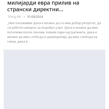
милијарди евра прилив на
странски директни…
Triling Mk
31/03/2024
„Ние покажавме дека е можно да се има добар резултат, да
се работи напорно за подобро утре. Дека е можно да има
поголеми плати, пензии, повеќе пари кај граѓаните, дека е
можно да има слобода и демократија, да има слобода на
говор, дека е…