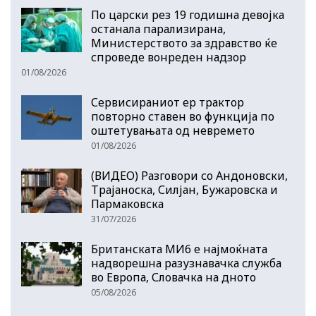
По царски рез 19 годишна девојка
останала парализирана,
Министерството за здравство ќе
спроведе вонреден надзор
01/08/2026
Сервисираниот ер трактор
повторно ставен во функција по
оштетувањата од невремето
01/08/2026
(ВИДЕО) Разговори со Андоновски,
Трајаноска, Силјан, Бужаровска и
Пармаковска
31/07/2026
Британската МИ6 е најмоќната
надворешна разузнавачка служба
во Европа, Словачка на дното
05/08/2026