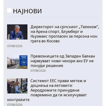
НАЈНОВИ
Директорот на српскиот „Телеком“,
на Арена спорт, Блумберг и
Њузмакс прогласен за персона нон
грата во Косово
07/08/2026
Превозниците од Западен Балкан
најавуваат нови чекори ако ЕУ не
понуди решение
07/08/2026
Системот ЕЕС прави метеж и
доцнења на летовите:
Аеродромите принудени
повремено да ги исклучуваат
контролите
07/08/2026