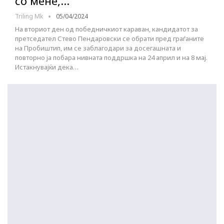
со мене,…
Triling Mk
05/04/2024
На вториот ден од победничкиот караван, кандидатот за
претседател Стево Пендаровски се обрати пред граѓаните
на Пробиштип, им се заблагодари за досегашната и
повторно ја побара нивната поддршка на 24 април и на 8 мај.
Истакнувајќи дека…