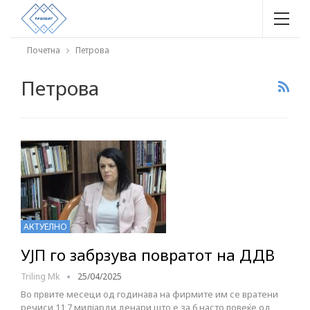
Почетна
Петрова
Петрова
АКТУЕЛНО
УЈП го забрзува повратот на ДДВ
Triling Mk
25/04/2025
Во првите месеци од годинава на фирмите им се вратени
речиси 11,7 милјарди денари што е за 6 насто повеќе од