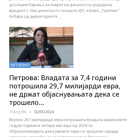
доспеани барања за поврат на данокот на додадена
вредност. Ова денеска го соопшти УЈП, откако „Трилинг“
побара од директорката…
АКТУЕЛНО
Петрова: Владата за 7,4 години
потрошила 29,7 милијарди евра,
не држат објаснувањата дека се
трошело…
Triling Mk
02/05/2024
Вкупно 29,7 милијарди евра потрошила Владата изминатите
седум години и четири месеци од 2024-та.
Образложенијата дека јавните пари се трошеле заради