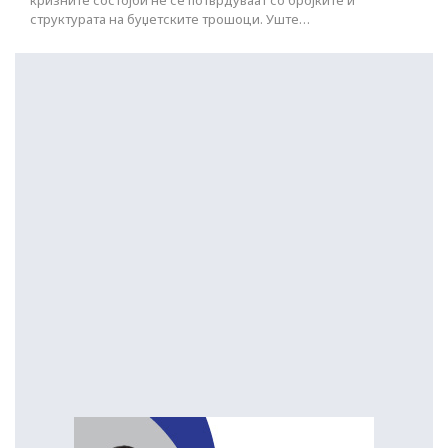
кризните состојби не се потврдуваат со бројките и
структурата на буџетските трошоци. Уште…