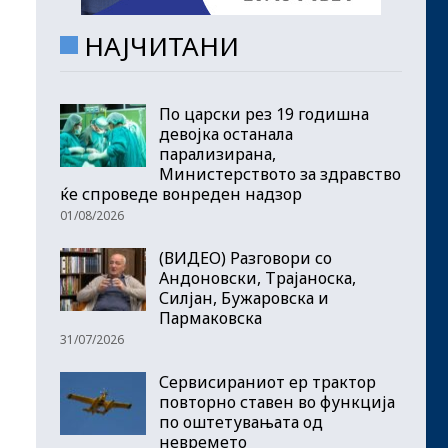
НАЈЧИТАНИ
По царски рез 19 годишна
девојка останала
парализирана,
Министерството за здравство
ќе спроведе вонреден надзор
01/08/2026
(ВИДЕО) Разговори со
Андоновски, Трајаноска,
Силјан, Бужаровска и
Пармаковска
31/07/2026
Сервисираниот ер трактор
повторно ставен во функција
по оштетувањата од
невремето