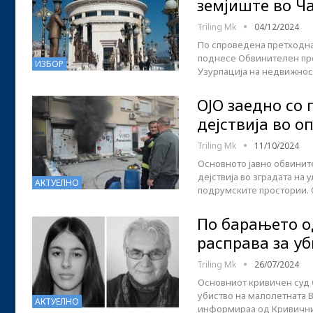
земјиште во Ч
Triling Mk
04/12/2024
По спроведена претходна
поднесе Обвинителен пре
ИЗБОР
Узурпација на недвижнос
ОЈО заедно со
дејствија во о
Triling Mk
11/10/2024
Основното јавно обвинит
дејствија во зградата на
АКТУЕЛНО
подрумските простории.
По барањето о
расправа за у
Triling Mk
26/07/2024
Основниот кривичен суд 
убиство на малолетната 
АКТУЕЛНО
информираа од Кривичнио