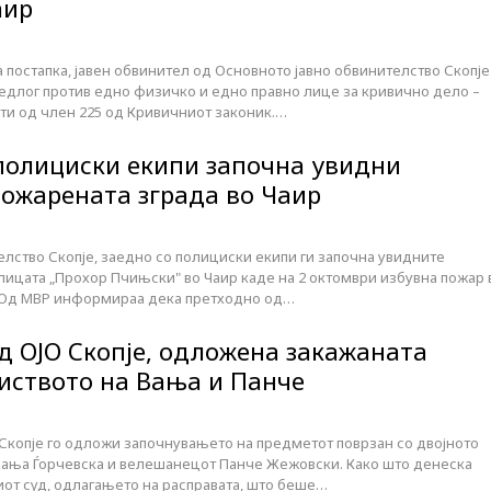
аир
 постапка, јавен обвинител од Основното јавно обвинителство Скопје
длог против едно физичко и едно правно лице за кривично дело –
ти од член 225 од Кривичниот законик.…
 полициски екипи започна увидни
пожарената зграда во Чаир
елство Скопје, заедно со полициски екипи ги започна увидните
 улицата „Прохор Пчињски" во Чаир каде на 2 октомври избувна пожар 
 Од МВР информираа дека претходно од…
д ОЈО Скопје, одложена закажаната
биството на Вања и Панче
Скопје го одложи започнувањето на предметот поврзан со двојното
Вања Ѓорчевска и велешанецот Панче Жежовски. Како што денеска
т суд, одлагањето на расправата, што беше…