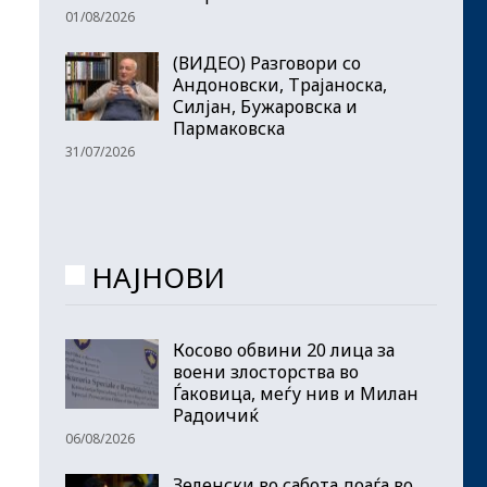
01/08/2026
(ВИДЕО) Разговори со
Андоновски, Трајаноска,
Силјан, Бужаровска и
Пармаковска
31/07/2026
НАЈНОВИ
Косово обвини 20 лица за
воени злосторства во
Ѓаковица, меѓу нив и Милан
Радоичиќ
06/08/2026
Зеленски во сабота доаѓа во