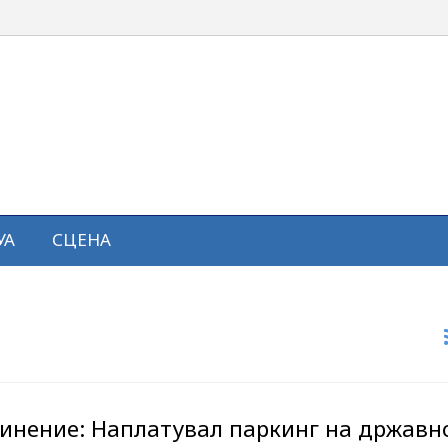
УА
СЦЕНА
инение: Наплатувал паркинг на државн