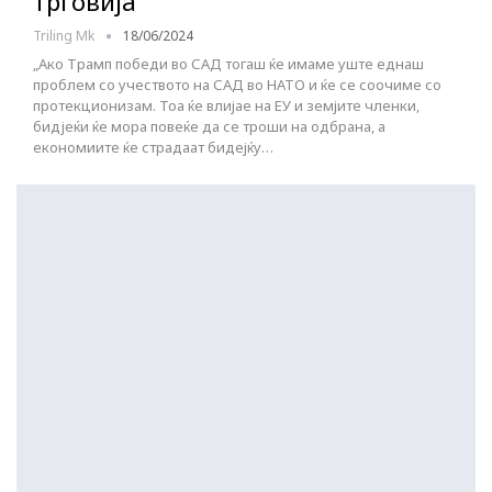
трговија
Triling Mk
18/06/2024
„Ако Трамп победи во САД тогаш ќе имаме уште еднаш
проблем со учеството на САД во НАТО и ќе се соочиме со
протекционизам. Тоа ќе влијае на ЕУ и земјите членки,
бидјеќи ќе мора повеќе да се троши на одбрана, а
економиите ќе страдаат бидејќу…