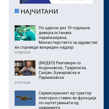
НАЈЧИТАНИ
По царски рез 19 годишна
девојка останала
парализирана,
Министерството за здравство
ќе спроведе вонреден надзор
01/08/2026
(ВИДЕО) Разговори со
Андоновски, Трајаноска,
Силјан, Бужаровска и
Пармаковска
31/07/2026
Сервисираниот ер трактор
повторно ставен во функција
по оштетувањата од
невремето