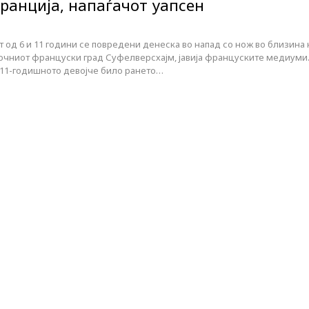
ранција, напаѓачот уапсен
 од 6 и 11 години се повредени денеска во напад со нож во близина 
очниот француски град Суфелверсхајм, јавија француските медиуми
 11-годишното девојче било рането…