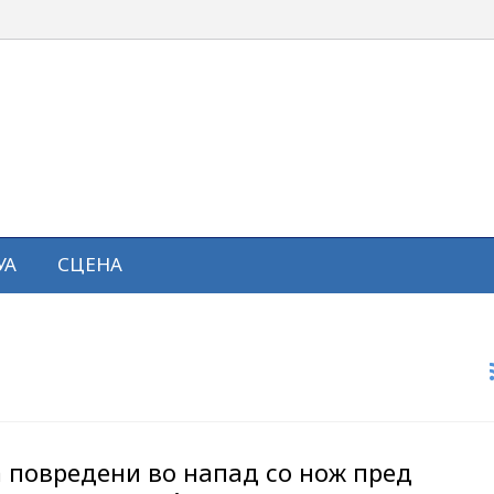
УА
СЦЕНА
 повредени во напад со нож пред