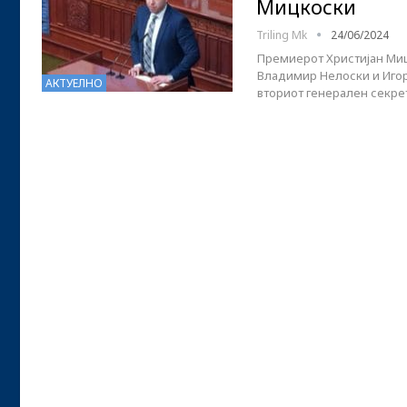
Мицкоски
Triling Mk
24/06/2024
Премиерот Христијан Миц
Владимир Нелоски и Игор 
АКТУЕЛНО
вториот генерален секре