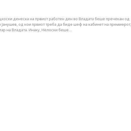
коски денеска на првиот работен ден во Владата беше пречекан од
Јанушев, од кои првиот треба да биде шеф на кабинет на премиерот,
тар на Владата. Инаку, Нелоски беше…