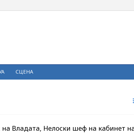
УА
СЦЕНА
к на Владата, Нелоски шеф на кабинет н