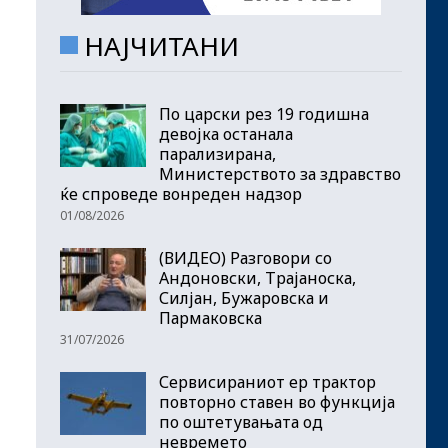
НАЈЧИТАНИ
По царски рез 19 годишна
девојка останала
парализирана,
Министерството за здравство
ќе спроведе вонреден надзор
01/08/2026
(ВИДЕО) Разговори со
Андоновски, Трајаноска,
Силјан, Бужаровска и
Пармаковска
31/07/2026
Сервисираниот ер трактор
повторно ставен во функција
по оштетувањата од
невремето