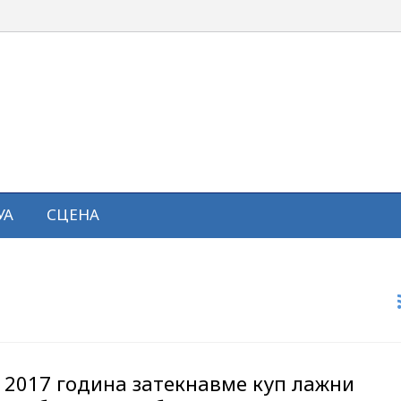
УА
СЦЕНА
о 2017 година затекнавме куп лажни