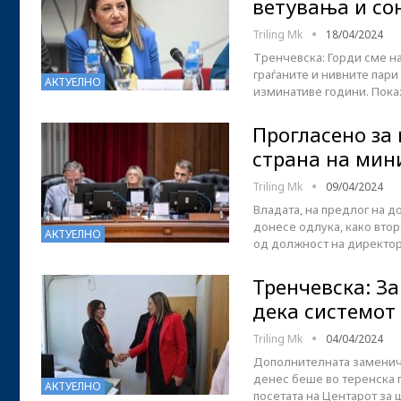
ветувања и сон
Triling Mk
18/04/2024
Тренчевска: Горди сме н
граѓаните и нивните пари
АКТУЕЛНО
изминативе години. Пока
Прогласено за
страна на мини
Triling Mk
09/04/2024
Владата, на предлог на д
донесе одлука, како вто
АКТУЕЛНО
од должност на директоро
Тренчевска: З
дека системот
Triling Mk
04/04/2024
Дополнителната заменичк
денес беше во теренска п
АКТУЕЛНО
посетата на Центарот за