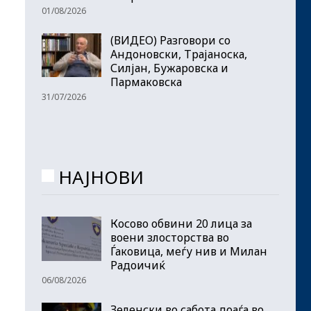
01/08/2026
(ВИДЕО) Разговори со
Андоновски, Трајаноска,
Силјан, Бужаровска и
Пармаковска
31/07/2026
НАЈНОВИ
Косово обвини 20 лица за
воени злосторства во
Ѓаковица, меѓу нив и Милан
Радоичиќ
06/08/2026
Зеленски во сабота доаѓа во