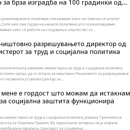
 за брза изградба на 100 градинки од…
а реализираните политики, покажавме како системски се штитат
 „Сите ние сме горди на нашите политики што ги реалзиравме
жавме како се работи на создавање општество со…
 ништовно разрешувањето директор од
стерот за труд и социјална политика
ополнителната заменик-министерка за труд и социјална политика,
ростепен орган, да го огласи за ништовно Решението за разрешување
т на Јавната установа Центар за…
а мене е гордост што можам да истакна
 за социјална заштита функционира
а министерка за труд и социјална политика, Јованка Тренчевска
осета на Општина Прилеп. Во теренските активности ја опфати
 церебрална парализа, Центарот за социјална…