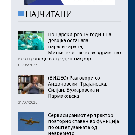
НАЈЧИТАНИ
По царски рез 19 годишна
девојка останала
парализирана,
Министерството за здравство
ќе спроведе вонреден надзор
01/08/2026
(ВИДЕО) Разговори со
Андоновски, Трајаноска,
Силјан, Бужаровска и
Пармаковска
31/07/2026
Сервисираниот ер трактор
повторно ставен во функција
по оштетувањата од
невремето