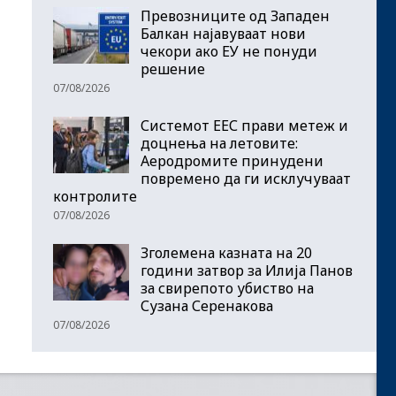
Превозниците од Западен
Балкан најавуваат нови
чекори ако ЕУ не понуди
решение
07/08/2026
Системот ЕЕС прави метеж и
доцнења на летовите:
Аеродромите принудени
повремено да ги исклучуваат
контролите
07/08/2026
Зголемена казната на 20
години затвор за Илија Панов
за свирепото убиство на
Сузана Серенакова
07/08/2026