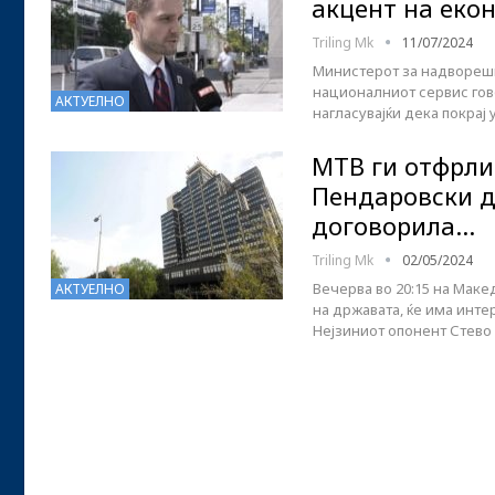
акцент на еко
Triling Mk
11/07/2024
Министерот за надворешн
националниот сервис гов
АКТУЕЛНО
нагласувајќи дека покрај
МТВ ги отфрли
Пендаровски д
договорила…
Triling Mk
02/05/2024
Вечерва во 20:15 на Мак
АКТУЕЛНО
на државата, ќе има инте
Нејзиниот опонент Стево