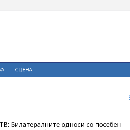
УА
СЦЕНА
ТВ: Билатералните односи со посебен