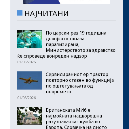
НАЈЧИТАНИ
По царски рез 19 годишна
девојка останала
парализирана,
Министерството за здравство
ќе спроведе вонреден надзор
01/08/2026
Сервисираниот ер трактор
повторно ставен во функција
по оштетувањата од
невремето
01/08/2026
Британската МИ6 е
најмоќната надворешна
разузнавачка служба во
Европа, Словачка на дното