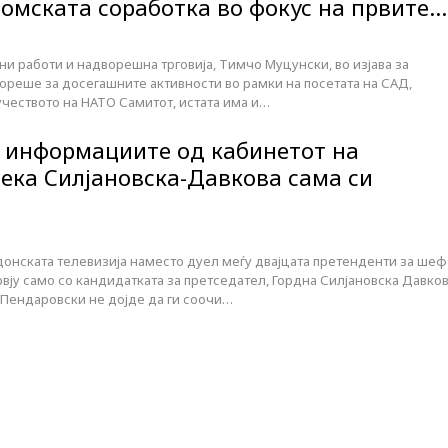
номската соработка во фокус на првите…
и работи и надворешна трговија, Тимчо Муцунски, во изјава за
ореше за досегашните активности во рамки на посетата на САД,
 учеството на НАТО Самитот, истата има и…
 информациите од кабинетот на
ека Силјановска-Давкова сама си
едонската телевизија наместо дуел меѓу двајцата претенденти за шеф
рвју само со кандидатката за претседател, Гордна Силјановска Давков
 Пендаровски не дојде да ги соочи…