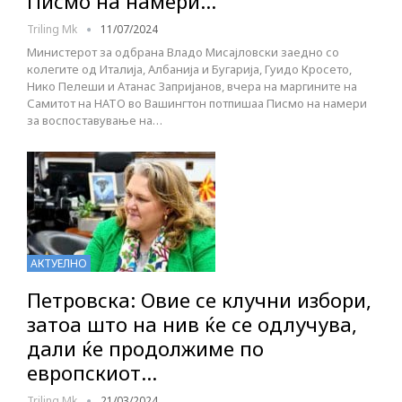
Писмо на намери…
Triling Mk
11/07/2024
Министерот за одбрана Владо Мисајловски заедно со
колегите од Италија, Албанија и Бугарија, Гуидо Кросето,
Нико Пелеши и Атанас Запријанов, вчера на маргините на
Самитот на НАТО во Вашингтон потпишаа Писмо на намери
за воспоставување на…
АКТУЕЛНО
Петровска: Овие се клучни избори,
затоа што на нив ќе се одлучува,
дали ќе продолжиме по
европскиот…
Triling Mk
21/03/2024