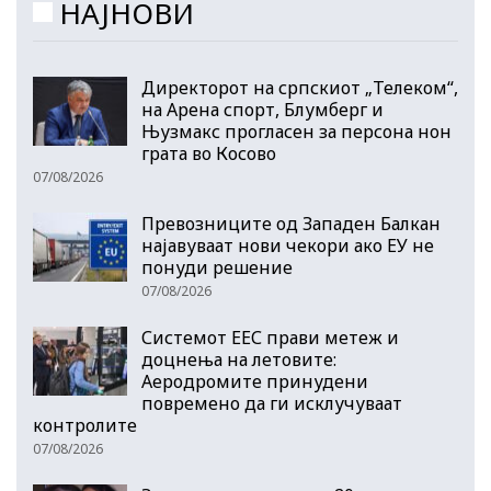
НАЈНОВИ
Директорот на српскиот „Телеком“,
на Арена спорт, Блумберг и
Њузмакс прогласен за персона нон
грата во Косово
07/08/2026
Превозниците од Западен Балкан
најавуваат нови чекори ако ЕУ не
понуди решение
07/08/2026
Системот ЕЕС прави метеж и
доцнења на летовите:
Аеродромите принудени
повремено да ги исклучуваат
контролите
07/08/2026