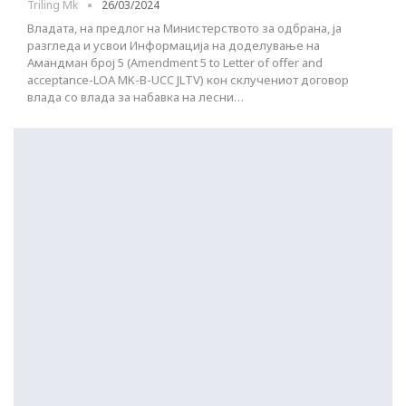
Triling Mk
26/03/2024
Владата, на предлог на Министерството за одбрана, ја
разгледа и усвои Информација на доделување на
Амандман број 5 (Amendment 5 to Letter of offer and
acceptance-LOA MK-B-UCC JLTV) кон склучениот договор
влада со влада за набавка на лесни…