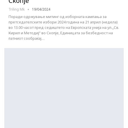
Скопје
Triling Mk
19/04/2024
Поради одржување митинг од изборната кампања за
претседателските избори 2024 година на 21 април (недела)
во 13.00 часот пред седиштето на Европската унија на ул.„Св.
Кирил и Методиј“ во Скопје, Единицата за безбедност на
патниот сообраќај…