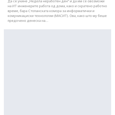
Да се укине „Недела неработен ден“ и да им се овозможи
на ИТ инженерите работа од дома, како и скратено работно
време, бара Стопанската комора за информатички и
комуникациски технологии (МАСИТ). Ова, како што му беше
предочено денеска на…