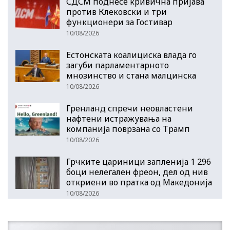
СДСМ поднесе кривична пријава
против Клековски и три
функционери за Гостивар
10/08/2026
Естонската коалициска влада го
загуби парламентарното
мнозинство и стана малцинска
10/08/2026
Гренланд спречи неовластени
нафтени истражувања на
компанија поврзана со Трамп
10/08/2026
Грчките цариници запленија 1 296
боци нелегален фреон, дел од нив
откриени во пратка од Македонија
10/08/2026