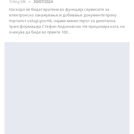
Triling Mk
30/07/2024
Наскоро ќе бидат вратени во функција сервисите за
електронско закажување и добивање документи преку
порталот uslugi.gov.mk, најави министерот за дигитална
трансформација Стефан Андоновски. Не прецизира кога, но
очекува да биде во првите 100…