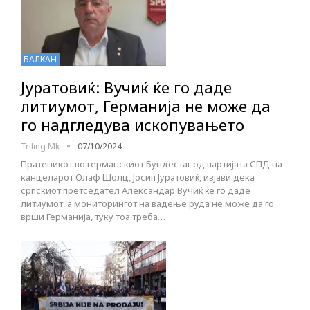
БАЛКАН
Јуратовиќ: Вучиќ ќе го даде
литиумот, Германија не може да
го надгледува ископувањето
Triling Mk
07/10/2024
Пратеникот во германскиот Бундестаг од партијата СПД на
канцеларот Олаф Шолц, Јосип Јуратовиќ, изјави дека
српскиот претседател Александар Вучиќ ќе го даде
литиумот, а мониторингот на вадење руда не може да го
врши Германија, туку тоа треба…