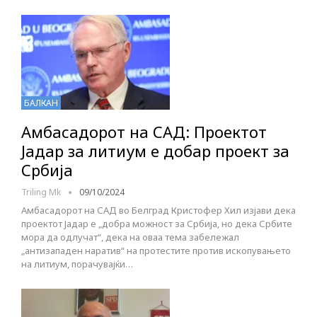
БАЛКАН
Амбасадорот на САД: Проектот
Јадар за литиум е добар проект за
Србија
Triling Mk
09/10/2024
Амбасадорот на САД во Белград Кристофер Хил изјави дека
проектот Јадар е „добра можност за Србија, но дека Србите
мора да одлучат“, дека на оваа тема забележал
„антизападен наратив“ на протестите против ископувањето
на литиум, порачувајќи…