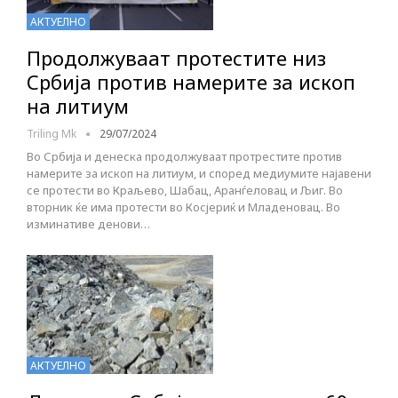
АКТУЕЛНО
Продолжуваат протестите низ
Србија против намерите за ископ
на литиум
Triling Mk
29/07/2024
Во Србија и денеска продолжуваат протрестите против
намерите за ископ на литиум, и според медиумите најавени
се протести во Краљево, Шабац, Аранѓеловац и Љиг. Во
вторник ќе има протести во Косјериќ и Младеновац. Во
изминативе денови…
АКТУЕЛНО