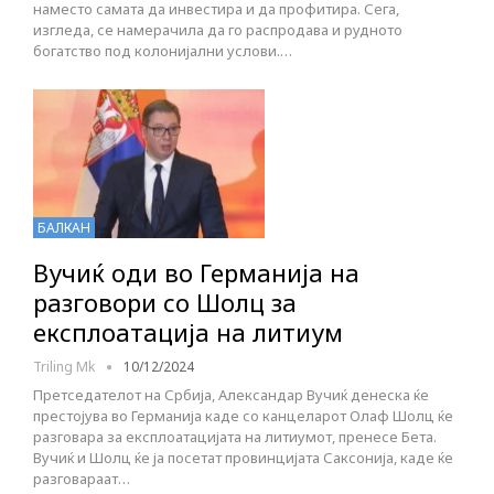
наместо самата да инвестира и да профитира. Сега,
изгледа, се намерачила да го распродава и рудното
богатство под колонијални услови.…
БАЛКАН
Вучиќ оди во Германија на
разговори со Шолц за
експлоатација на литиум
Triling Mk
10/12/2024
Претседателот на Србија, Александар Вучиќ денеска ќе
престојува во Германија каде со канцеларот Олаф Шолц ќе
разговара за експлоатацијата на литиумот, пренесе Бета.
Вучиќ и Шолц ќе ја посетат провинцијата Саксонија, каде ќе
разговараат…