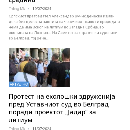
Triling Mk
19/07/2024
Српскиот претседател Александар Вучиќ денеска изјави
дека без целосна заштита на човечкиот живот и природата
нема да има ископ на литиум во Западна Србија, во
околината на Лозница. На Самитот за стратешки суровини
во Белград, тој рече…
АКТУЕЛНО
Протест на еколошки здруженија
пред Уставниот суд во Белград
поради проектот „Јадар“ за
литиум
Triling Mk
11/07/2024