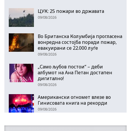
ЦУК: 25 пожари во државата
09/08/2026
Во Британска Колумбија прогласена
вонредна состојба поради пожар,
евакуирани се 22.000 луѓе
09/08/2026
„Само љубов постои“ – деби
албумот на Ана Петан достапен
дигитално!
09/08/2026
Американски огномет влезе во
Гинисовата книга на рекорди
09/08/2026