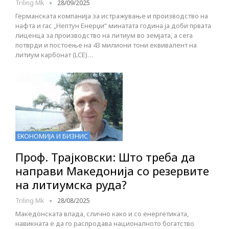
Triling Mk
28/09/2025
Германската компанија за истражување и производство на
нафта и гас „Нептун Енерџи“ минатата година ја доби првата
лиценца за производство на литиум во земјата, а сега
потврди и постоење на 43 милиони тони еквивалент на
литиум карбонат (LCE)…
ЕКОНОМИЈА И БИЗНИС
Проф. Трајковски: Што треба да
направи Македонија со резервите
на литиумска руда?
Triling Mk
28/08/2025
Македонската влада, слично како и со енергетиката,
навикната е да го распродава националното богатство