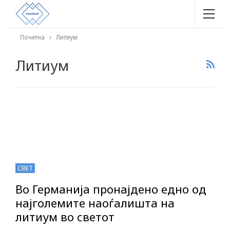
Почетна
Литиум
Литиум
СВЕТ
Во Германија пронајдено едно од
најголемите наоѓалишта на
литиум во светот