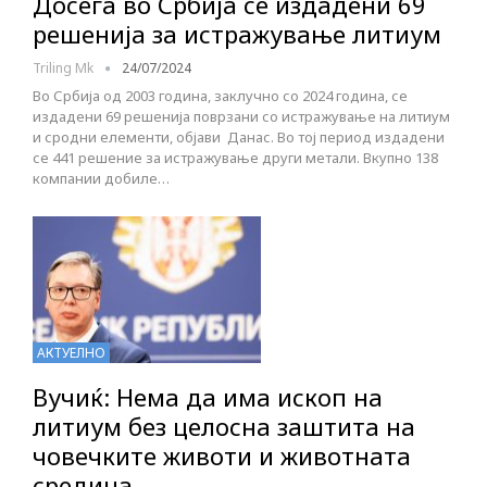
Досега во Србија се издадени 69
решенија за истражување литиум
Triling Mk
24/07/2024
Во Србија од 2003 година, заклучно со 2024 година, се
издадени 69 решенија поврзани со истражување на литиум
и сродни елементи, објави Данас. Во тој период издадени
се 441 решение за истражување други метали. Вкупно 138
компании добиле…
АКТУЕЛНО
Вучиќ: Нема да има ископ на
литиум без целосна заштита на
човечките животи и животната
средина