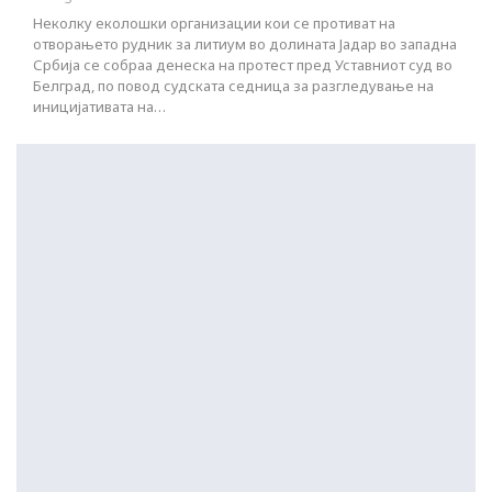
Неколку еколошки организации кои се противат на
отворањето рудник за литиум во долината Јадар во западна
Србија се собраа денеска на протест пред Уставниот суд во
Белград, по повод судската седница за разгледување на
иницијативата на…