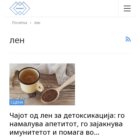
Почетна
лен
лен
СЦЕНА
Чајот од лен за детоксикација: го
намалува апетитот, го зајакнува
имунитетот и помага во…