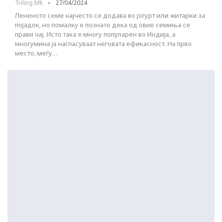
Triling Mk
27/04/2024
Лененото семе најчесто се додава во јогурт или житарки за
појадок, но помалку е познато дека од овие семиња се
прави чај. Исто така е многу популарен во Индија, а
многумина ја нагласуваат неговата ефикасност. На прво
место, меѓу…