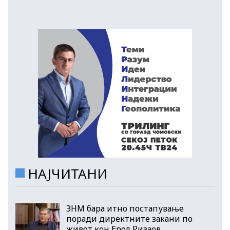
НАЈЧИТАНИ
ЗНМ бара итно постапување
поради директните закани по
живот кон Ерол Ризаов