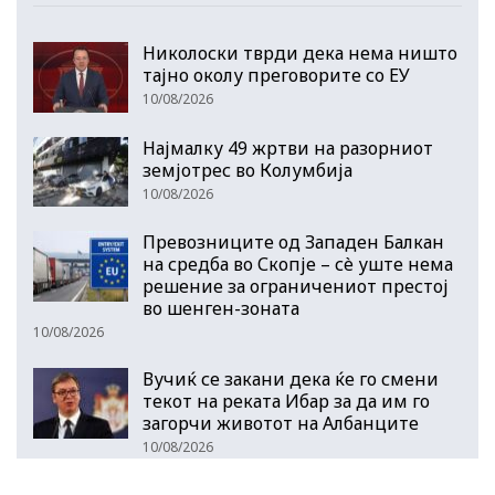
Николоски тврди дека нема ништо
тајно околу преговорите со ЕУ
10/08/2026
Најмалку 49 жртви на разорниот
земјотрес во Колумбија
10/08/2026
Превозниците од Западен Балкан
на средба во Скопје – сè уште нема
решение за ограничениот престој
во шенген-зоната
10/08/2026
Вучиќ се закани дека ќе го смени
текот на реката Ибар за да им го
загорчи животот на Албанците
10/08/2026