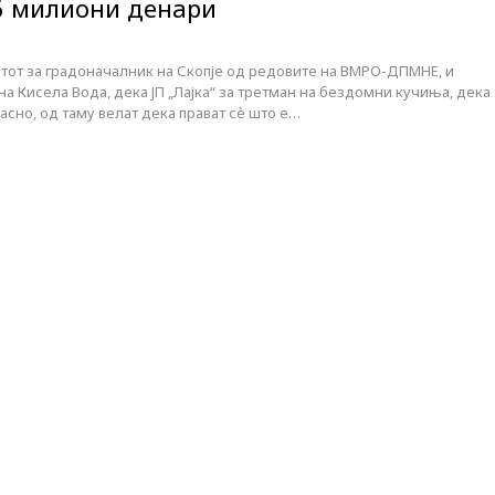
6 милиони денари
тот за градоначалник на Скопје од редовите на ВМРО-ДПМНЕ, и
а Кисела Вода, дека ЈП „Лајка“ за третман на бездомни кучиња, дека
асно, од таму велат дека прават сѐ што е…