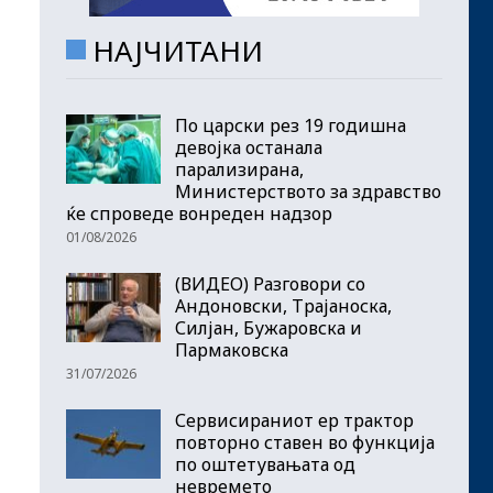
НАЈЧИТАНИ
По царски рез 19 годишна
девојка останала
парализирана,
Министерството за здравство
ќе спроведе вонреден надзор
01/08/2026
(ВИДЕО) Разговори со
Андоновски, Трајаноска,
Силјан, Бужаровска и
Пармаковска
31/07/2026
Сервисираниот ер трактор
повторно ставен во функција
по оштетувањата од
невремето