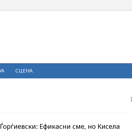
УА
СЦЕНА
 Ѓорѓиевски: Ефикасни сме, но Кисела