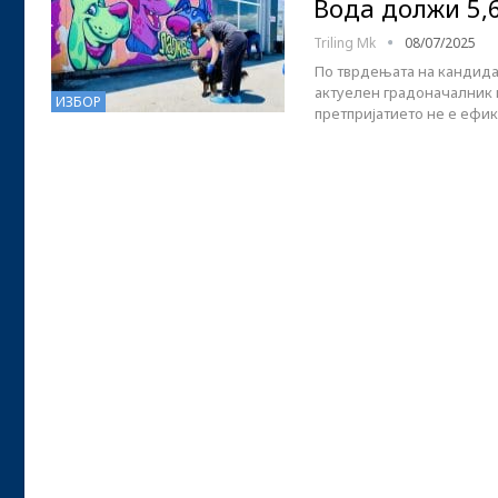
Вода должи 5,
Triling Mk
08/07/2025
По тврдењата на кандида
актуелен градоначалник н
ИЗБОР
претпријатието не е ефик