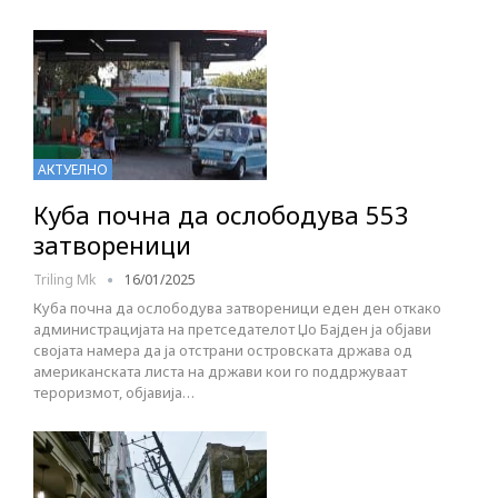
АКТУЕЛНО
Куба почна да ослободува 553
затвореници
Triling Mk
16/01/2025
Куба почна да ослободува затвореници еден ден откако
администрацијата на претседателот Џо Бајден ја објави
својата намера да ја отстрани островската држава од
американската листа на држави кои го поддржуваат
тероризмот, објавија…