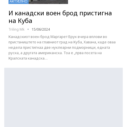
АКТУЕЛНО
И канадски воен брод пристигна
на Куба
Triling Mk
15/06/2024
Канадскиот воен брод Маргарет Брук вчера вплови во
пристаништето на главниот град на Куба, Хавана, каде оваа
недела пристигнаа две нуклеарни подморници, едната
руска, а другата американска. Тоа е „прва посета на
Кралската канадска…