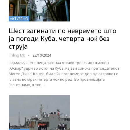
АКТУЕЛНО
Шест загинати по невремето што
ја погоди Куба, четврта ноќ без
струја
Triling Mk
22/10/2024
Најмалку шест лица загинаа откако тропскиот циклон
„Оскар“ удри во источна Куба, изјави синоќа претседателот
Мигел Дијаз-Канел, бидејќи поголемиот дел од островот е
главно во мрак четврта ноќ по ред. Во провинцијата
Гвантанамо, цели…