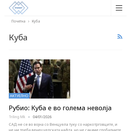
Почетна
Куба
Куба
АКТУЕЛНО
Рубио: Куба е во голема неволја
Triling Mk
04/01/2026
САД не се во војна со Венцуела туку со наркотрговците, и
не ни треба венецуелската нафта, но не сакаме глобалните