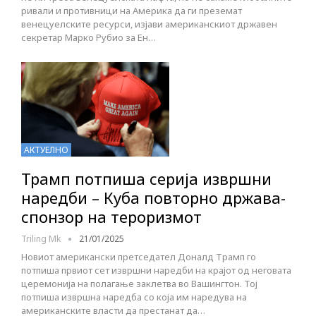
ривали и противници на Америка да ги преземат
венецуелските ресурси, изјави американскиот државен
секретар Марко Рубио за Ен…
АКТУЕЛНО
Трамп потпиша серија извршни
наредби – Куба повторно држава-
спонзор на тероризмот
Triling Mk
21/01/2025
Новиот американски претседател Доналд Трамп го
потпиша првиот сет извршни наредби на крајот од неговата
церемонија на полагање заклетва во Вашингтон. Тој
потпиша извршна наредба со која им наредува на
американските власти да престанат да…