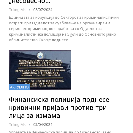
„несовесно…
Triling Mk
08/07/2024
Единицата за корупција во Секторот за криминалистички
истраги при Одделот за сузбивање на организиран и
сериозен криминал, во соработка со Одделот за
криминалистичка полиција на 5 јули до Основното јавно
обвинителство Скопје поднесе…
АКТУЕЛНО
Финансиска полиција поднесе
кривични пријави против три
лица за измама
Triling Mk
05/04/2024
Управата за финансиска полиција до Основното јавно