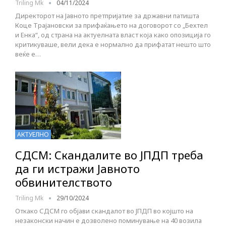
Triling Mk
04/11/2024
Директорот на Јавното претпријатие за државни патишта
Коце Трајановски за прифаќањето на договорот со „Бехтел
и Енка“, од страна на актуелната власт која како опозиција го
критикуваше, вели дека е нормално да прифатат нешто што
веќе е…
АКТУЕЛНО
СДСМ: Скандалите во ЈПДП треба
да ги истражи Јавното
обвинителството
Triling Mk
29/10/2024
Откако СДСМ го објави скандалот во ЈПДП во којшто на
незаконски начин е дозволено поминување на 40 возила