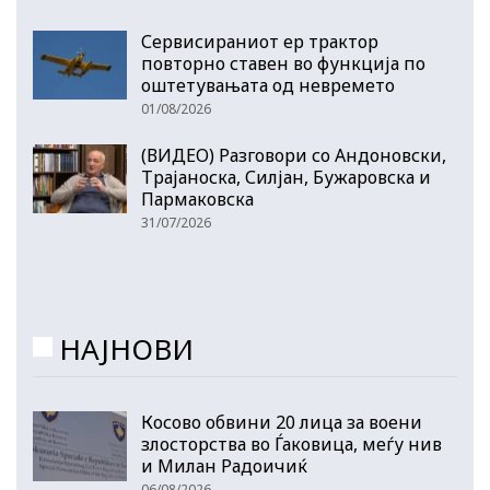
Сервисираниот ер трактор
повторно ставен во функција по
оштетувањата од невремето
01/08/2026
(ВИДЕО) Разговори со Андоновски,
Трајаноска, Силјан, Бужаровска и
Пармаковска
31/07/2026
НАЈНОВИ
Косово обвини 20 лица за воени
злосторства во Ѓаковица, меѓу нив
и Милан Радоичиќ
06/08/2026