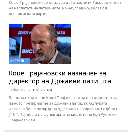
Коце Трајановски се обидува да го заштити Раководителот
на наплатата на патарините, но неуспешно, велат од
опозициската партија.…
АКТУЕЛНО
Коце Трајановски назначен за
директор на Државни патишта
Triling Mk
02/07/2024
Владата го назначи Коце Трајановски за нов директор на
Јавното претпријатие за државни патишта. Одлуката
денеска беше потврдена од страна на Управниот одбор на
ЈПДП. Тој доаѓа на функцијата на местото на Ејуп Рустеми.
Трајановски е…