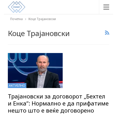
Почетна
Коце Трајановски
Коце Трајановски
АКТУЕЛНО
Трајановски за договорот „Бехтел
и Енка“: Нормално е да прифатиме
нешто што е веќе договорено