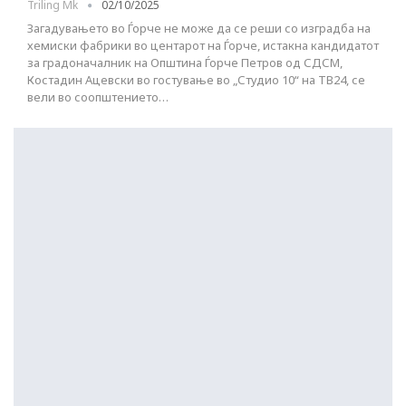
Triling Mk
02/10/2025
Загадувањето во Ѓорче не може да се реши со изградба на
хемиски фабрики во центарот на Ѓорче, истакна кандидатот
за градоначалник на Општина Ѓорче Петров од СДСМ,
Костадин Ацевски во гостување во „Студио 10“ на ТВ24, се
вели во соопштението…