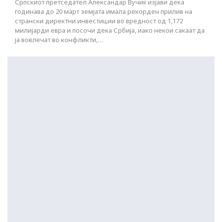
Српскиот претседател Александар Вучиќ изјави дека
годинава до 20 март земјата имала рекорден прилив на
странски директни инвестиции во вредност од 1,172
милијарди евра и посочи дека Србија, иако некои сакаат да
ја вовлечат во конфликти,…