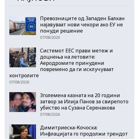
Превозниците од Западен Балкан
најавуваат нови чекори ако ЕУ не
понуди решение
07/08/2026
Системот ЕЕС прави метеж и
доцнења на летовите:
Аеродромите принудени
повремено да ги исклучуваат
контролите
07/08/2026
Зголемена казната на 20 години
затвор за Илија Панов за свирепото
убиство на Сузана Серенакова
07/08/2026
Димитриеска-Кочоска:
Инфлацијата го продолжи трендот