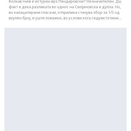
Колкав гнев е истурен врз Пендаровски? Незначителен. Да,
факт е дека разликата во однос на Силјановска е дупла. Но,
во капацитирани гласачи, отприлика станува збор за 1/5 од
вкупен број, и уште поважно, во услови кога седумстотини…