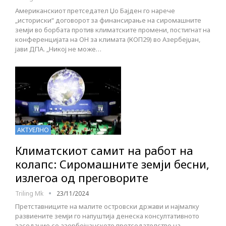
Американскиот претседател Џо Бајден го нарече
„историски“ договорот за финансирање на сиромашните
земји во борбата против климатските промени, постигнат на
конференцијата на ОН за климата (КОП29) во Азербејџан,
јави ДПА. „Никој не може…
АКТУЕЛНО
Климатскиот самит на работ на
колапс: Сиромашните земји бесни,
излегоа од преговорите
Triling Mk
23/11/2024
Претставниците на малите островски држави и најмалку
развиените земји го напуштија денеска консултативното
заседание со азербејџанското претседателство на