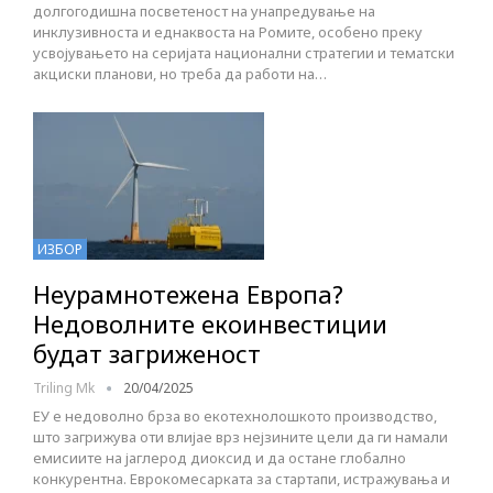
долгогодишна посветеност на унапредување на
инклузивноста и еднаквоста на Ромите, особено преку
усвојувањето на серијата национални стратегии и тематски
акциски планови, но треба да работи на…
ИЗБОР
Неурамнотежена Европа?
Недоволните екоинвестиции
будат загриженост
Triling Mk
20/04/2025
ЕУ е недоволно брза во екотехнолошкото производство,
што загрижува оти влијае врз нејзините цели да ги намали
емисиите на јаглерод диоксид и да остане глобално
конкурентна. Еврокомесарката за стартапи, истражувања и