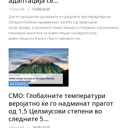
адаптација се…
Triling Mk
15/06/2025
Десет проценти од малите и средните претпријатија во
Западен Балкан пријавуваат загуби од природни
катастрофи, а зелените инвестиции остануваат ограничени,
покажува анкетата за инвестиции на Европската
инвестициска банка. Претставникот на…
АКТУЕЛНО
СМО: Глобалните температури
веројатно ќе го надминат прагот
од 1,5 Целзиусови степени во
следните 5…
Triling Mk
28/05/2025