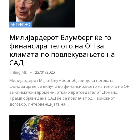
АКТУЕЛНО
Милијардерот Блумберг ќе го
финансира телото на ОН за
климата по повлекувањето на
САД
Triling Mk
23/01/2025
Милијардерот Мајкл Блумберг објави дека неговата
фондација ќе се вклучи во финансирањето на телото на ОН
за климатски промени, откако претседателот Доналд
Трамп објави дека САД ќе се повлечат од Парискиот
договор. Интервенцијата на…