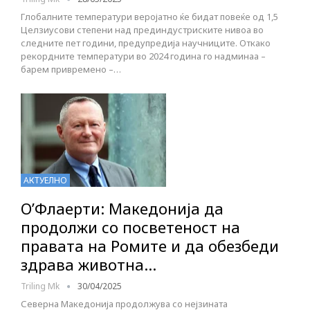
Глобалните температури веројатно ќе бидат повеќе од 1,5
Целзиусови степени над прединдустриските нивоа во
следните пет години, предупредија научниците. Откако
рекордните температури во 2024 година го надминаа –
барем привремено –…
АКТУЕЛНО
О’Флаерти: Македонија да
продолжи со посветеност на
правата на Ромите и да обезбеди
здрава животна…
Triling Mk
30/04/2025
Северна Македонија продолжува со нејзината