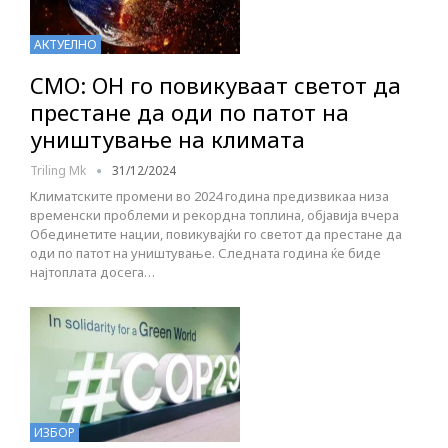
АКТУЕЛНО
СМО: ОН го повикуваат светот да
престане да оди по патот на
уништување на климата
Triling Mk
31/12/2024
Климатските промени во 2024 година предизвикаа низа
временски проблеми и рекордна топлина, објавија вчера
Обединетите нации, повикувајќи го светот да престане да
оди по патот на уништување. Следната година ќе биде
најтоплата досега…
ИЗБОР