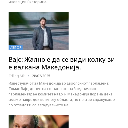
иновации Екатерина…
ИЗБОР
Вајс: Жално е да се види колку ви
е валкана Македонија!
Triling Mk
28/02/2025
Известувачот за Македонија во Европскиот парламент,
Томас Вајс, денес на состанокот на Заедничкиот
парламентарен комитет на ЕУ и Македонија порача дека
имаме напредок во многу области, но не и во справување
со отпадот и со загадувањето на…