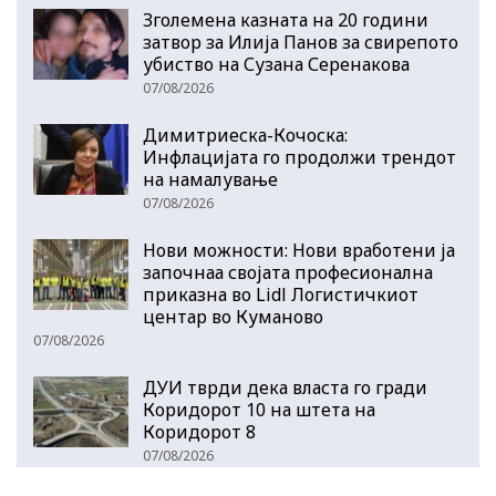
Зголемена казната на 20 години
затвор за Илија Панов за свирепото
убиство на Сузана Серенакова
07/08/2026
Димитриеска-Кочоска:
Инфлацијата го продолжи трендот
на намалување
07/08/2026
Нови можности: Нови вработени ја
започнаа својата професионална
приказна во Lidl Логистичкиот
центар во Куманово
07/08/2026
ДУИ тврди дека власта го гради
Коридорот 10 на штета на
Коридорот 8
07/08/2026