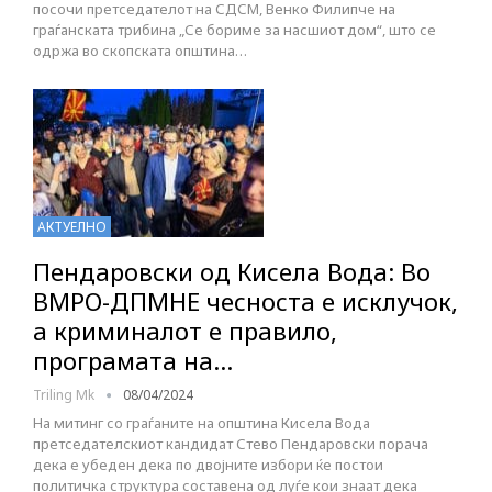
посочи претседателот на СДСМ, Венко Филипче на
граѓанската трибина „Се бориме за насшиот дом“, што се
одржа во скопската општина…
АКТУЕЛНО
Пендаровски од Кисела Вода: Во
ВМРО-ДПМНЕ чесноста е исклучок,
а криминалот е правило,
програмата на…
Triling Mk
08/04/2024
На митинг со граѓаните на општина Кисела Вода
претседателскиот кандидат Стево Пендаровски порача
дека е убеден дека по двојните избори ќе постои
политичка структура составена од луѓе кои знаат дека