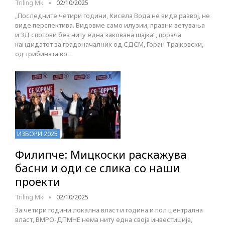
Triling Mk
02/10/2025
„Последните четири години, Кисела Вода не виде развој, не
виде перспектива. Видовме само илузии, празни ветувања
и 3Д спотови без ниту една закована шајка“, порача
кандидатот за градоначалник од СДСМ, Горан Трајковски,
од трибината во…
ИЗБОРИ 2025
Филипче: Мицкоски раскажува
басни и оди се слика со наши
проекти
Triling Mk
02/10/2025
За четири години локална власт и година и пол централна
власт, ВМРО-ДПМНЕ нема ниту една своја инвестиција,