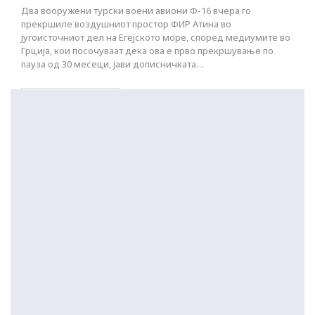
Два вооружени турски воени авиони Ф-16 вчера го
прекршиле воздушниот простор ФИР Атина во
југоисточниот дел на Егејското море, според медиумите во
Грција, кои посочуваат дека ова е прво прекршување по
пауза од 30 месеци, јави дописничката…
ПОСТАРИ НАПИСИ