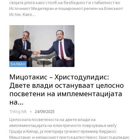
својата улога како столб на безбедност и стабилност во
Источниот Медитеран и поширокиот регион на Блискиот
Исток. Како…
БАЛКАН
Мицотакис – Христодулидис:
Двете влади остануваат целосно
посветени на имплементацијата
на…
Triling Mk
24/09/2025
Целосната посветеноста на двете влади на
имплементацијата на електричното поврзување меѓу
Грција и Кипар, ја повторија грчкиот премиер Кирјакос
Мицотакис и кипарскиот претседател Никос Христодулидис