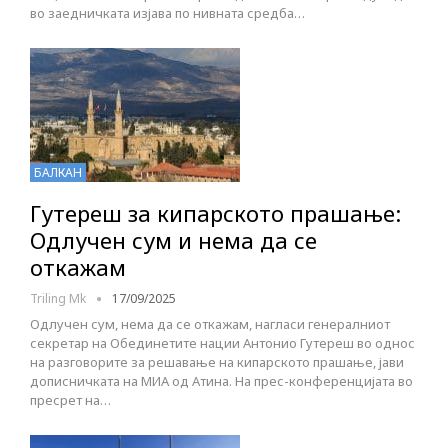
во заедничката изјава по нивната средба…
БАЛКАН
Гутереш за кипарското прашање:
Одлучен сум и нема да се
откажам
Triling Mk
17/09/2025
Одлучен сум, нема да се откажам, нагласи генералниот
секретар на Обединетите нации Антонио Гутереш во однос
на разговорите за решавање на кипарското прашање, јави
дописничката на МИА од Атина. На прес-конференцијата во
пресрет на…