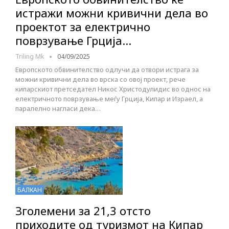
истражи можни кривични дела во
проектот за електрично
поврзување Грција…
Triling Mk
04/09/2025
Европското обвинителство одлучи да отвори истрага за
можни кривични дела во врска со овој проект, рече
кипарскиот претседател Никос Христодулидис во однос на
електричното поврзување меѓу Грција, Кипар и Израел, а
паралелно нагласи дека…
БАЛКАН
Зголемени за 21,3 отсто
приходите од туризмот на Кипар