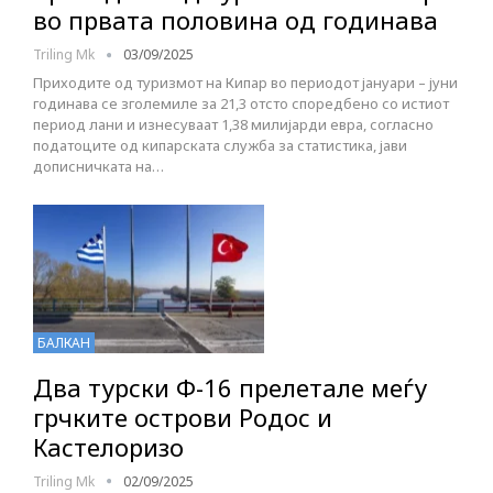
во првата половина од годинава
Triling Mk
03/09/2025
Приходите од туризмот на Кипар во периодот јануари – јуни
годинава се зголемиле за 21,3 отсто споредбено со истиот
период лани и изнесуваат 1,38 милијарди евра, согласно
податоците од кипарската служба за статистика, јави
дописничката на…
БАЛКАН
Два турски Ф-16 прелетале меѓу
грчките острови Родос и
Кастелоризо
Triling Mk
02/09/2025