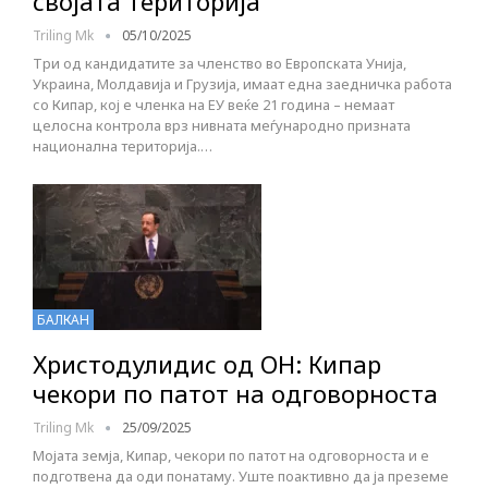
својата територија
Triling Mk
05/10/2025
Три од кандидатите за членство во Европската Унија,
Украина, Молдавија и Грузија, имаат една заедничка работа
со Кипар, кој е членка на ЕУ веќе 21 година – немаат
целосна контрола врз нивната меѓународно призната
национална територија.…
БАЛКАН
Христодулидис од ОН: Кипар
чекори по патот на одговорноста
Triling Mk
25/09/2025
Мојата земја, Кипар, чекори по патот на одговорноста и е
подготвена да оди понатаму. Уште поактивно да ја преземе