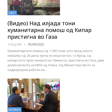
СВЕТ
(Видео) Над илјада тони
хуманитарна помош од Кипар
пристигна во Газа
Triling Mk
05/09/2025
Хуманитарната помош од 1.200 тони, што пред нешто
помалку од 20 дена тргна по морски пат, со брод, од
кипарското пристаниште во Лимасол, пристигна во Газа, јави
дописничката на МИА од Атина. Од Министерството за
надворешни работи на…
БАЛКАН