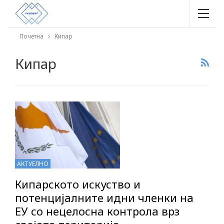
Почетна
Кипар
Кипар
АКТУЕЛНО
Кипарското искуство и
потенцијалните идни членки на
ЕУ со нецелосна контрола врз