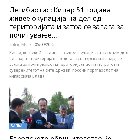
Летибиотис: Кипар 51 година
живее окупација на дел од
територијата и затоа се залага за
почитување…
Triling Mk
05/09/2025
Кипар, кој веќе 51 година ја живее окупацијата на голем дел
од својата територија по нелегалната турска инвазија, се
залага за почитување на територијалниот интегритет и
суверенитетот на сите држави, посочи портпаролот на
кипарската Влада…
БАЛКАН
Европското обвинителство ќе