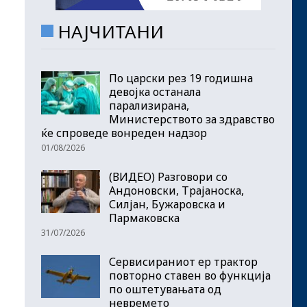
НАЈЧИТАНИ
По царски рез 19 годишна
девојка останала
парализирана,
Министерството за здравство
ќе спроведе вонреден надзор
01/08/2026
(ВИДЕО) Разговори со
Андоновски, Трајаноска,
Силјан, Бужаровска и
Пармаковска
31/07/2026
Сервисираниот ер трактор
повторно ставен во функција
по оштетувањата од
невремето