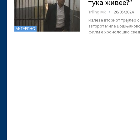
тука живее?“
Triling Mk
26/05/2024
Излезе вториот трејлер 
авторот Миле Бошњаковс
АКТУЕЛНО
филм е хронолошко свед