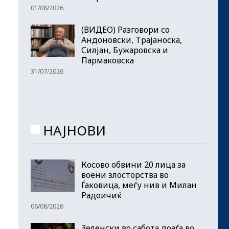
01/08/2026
(ВИДЕО) Разговори со
Андоновски, Трајаноска,
Силјан, Бужаровска и
Пармаковска
31/07/2026
НАЈНОВИ
Косово обвини 20 лица за
воени злосторства во
Ѓаковица, меѓу нив и Милан
Радоичиќ
06/08/2026
Зеленски во сабота доаѓа во