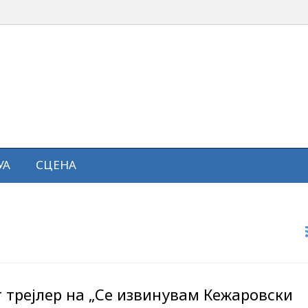
УА
СЦЕНА
 трејлер на „Се извинувам Кежаровски