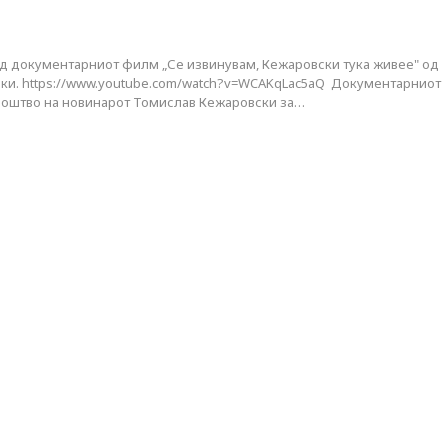
од документарниот филм „Се извинувам, Кежаровски тука живее" од
ки. https://www.youtube.com/watch?v=WCAKqLac5aQ Документарниот
оштво на новинарот Томислав Кежаровски за…