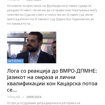
Основите за престанок на функција на уставен судија ги
уредува Уставот. Не може да се прави поистоветување меѓу
члентво во Судски совет и членство во Уставен суд, вели
претседателот на Уставниот суд Дарко Костадиновски, во
гостувањето на…
АКТУЕЛНО
Лога со реакција до ВМРО-ДПМНЕ:
Јазикот на омраза и лични
квалификации кон Кацарска потоа
се…
Triling Mk
29/05/2024
Остро ја осудуваме деградирачката реторика на