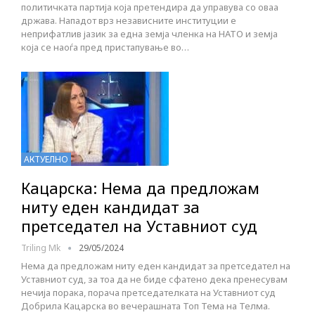
политичката партија која претендира да управува со оваа
држава. Нападот врз независните институции е
неприфатлив јазик за една земја членка на НАТО и земја
која се наоѓа пред пристапување во…
АКТУЕЛНО
Кацарска: Нема да предложам
ниту еден кандидат за
претседател на Уставниот суд
Triling Mk
29/05/2024
Нема да предложам ниту еден кандидат за претседател на
Уставниот суд, за тоа да не биде сфатено дека пренесувам
нечија порака, порача претседателката на Уставниот суд
Добрила Кацарска во вечерашната Топ Тема на Телма.