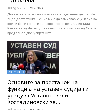
одложена…
Triling Mk
02/12/2024
Дискусијата за уставни измени со одложено дејство ќе
биде доста тешка. Тешко ми е да замислам сценарио во
кое ЕК ќе се согласи на такво нешто, вели Симонида
Кацарска од Институтот за европски политики од Скопје
пред панел дискусијата што…
АКТУЕЛНО
Основите за престанок на
функција на уставен судија ги
уредува Уставот, вели
Костадиновски за…
Triling Mk
04/07/2024