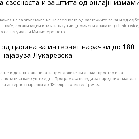
а свесноста и заштита од онлајн измам
кампања за зголемување на свесноста од растечките закани од сајб
 луѓе, организации или институции. „Помисли двапати“ (Think Twice
но се вклучува и Министерството…
од царина за интернет нарачки до 180
 најавува Лукаревска
ење и детална анализа на трендовите ни даваат простор и за
а политика како уште една Програмска понуда за наредниот мандат–
за интернет нарачки до 180 евра по жител“ рече…