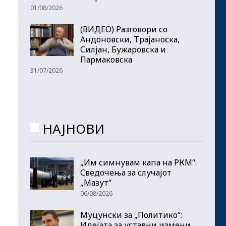
01/08/2026
(ВИДЕО) Разговори со
Андоновски, Трајаноска,
Силјан, Бужаровска и
Пармаковска
31/07/2026
НАЈНОВИ
„Им симнувам капа на РКМ“:
Сведочења за случајот
„Мазут“
06/08/2026
Муцунски за „Политико“:
Идејата за уставни измени