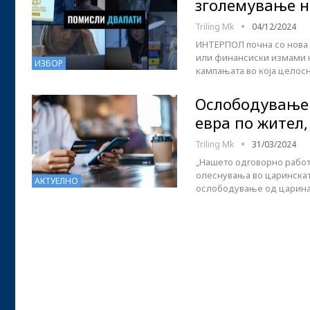
зголемување н
Triling Mk
04/12/2024
ИНТЕРПОЛ почна со нова 
или финансиски измами на
ИЗБОР
кампањата во која целос
Ослободување 
евра по жител,
Triling Mk
31/03/2024
„Нашето одговорно работ
олеснувања во царинскат
АКТУЕЛНО
ослободување од царина 