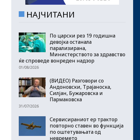
НАЈЧИТАНИ
По царски рез 19 годишна
девојка останала
парализирана,
Министерството за здравство
ќе спроведе вонреден надзор
01/08/2026
(ВИДЕО) Разговори со
Андоновски, Трајаноска,
Силјан, Бужаровска и
Пармаковска
31/07/2026
Сервисираниот ер трактор
повторно ставен во функција
по оштетувањата од
невремето