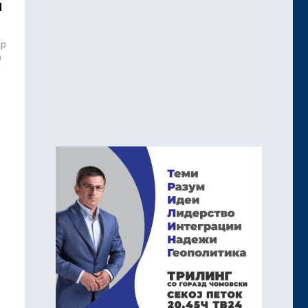
и
ер
)