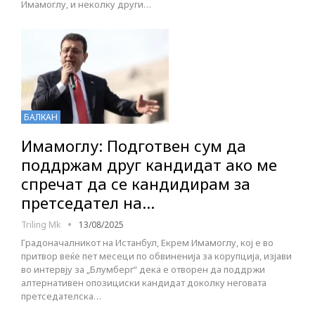
Имамоглу, и неколку други…
БАЛКАН
Имамоглу: Подготвен сум да
поддржам друг кандидат ако ме
спречат да се кандидирам за
претседател на…
Triling Mk
13/08/2025
Градоначалникот на Истанбул, Екрем Имамоглу, кој е во
притвор веќе пет месеци по обвиненија за корупција, изјави
во интервју за „Блумберг“ дека е отворен да поддржи
алтернативен опозициски кандидат доколку неговата
претседателска…