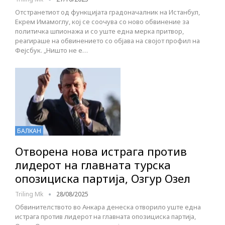
Отстранетиот од функцијата градоначалник на Истанбул,
Екрем Имамоглу, кој се соочува со ново обвинение за
политичка шпионажа и со уште една мерка притвор,
реагираше на обвинението со објава на својот профил на
Фејсбук. „Ништо не е…
БАЛКАН
Отворена нова истрага против
лидерот на главната турска
опозициска партија, Озгур Озел
Triling Mk
28/08/2025
Обвинителството во Анкара денеска отворило уште една
истрага против лидерот на главната опозициска партија,