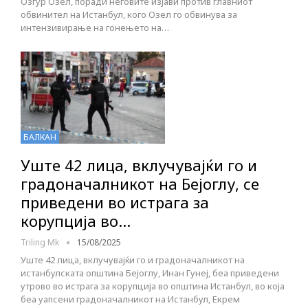
Озгур Озел, поради неговите изјави против главниот
обвинител на Истанбул, кого Озел го обвинува за
интензивирање на гонењето на…
БАЛКАН
Уште 42 лица, вклучувајќи го и
градоначалникот на Бејоглу, се
приведени во истрага за
корупција во…
Triling Mk
15/08/2025
Уште 42 лица, вклучувајќи го и градоначалникот на
истанбулската општина Бејоглу, Инан Гунеј, беа приведени
утрово во истрага за корупција во општина Истанбул, во која
беа уапсени градоначалникот на Истанбул, Екрем