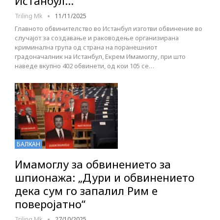
Истанбул…
Triling Mk
11/11/2025
Главното обвинителство во Истанбул изготви обвинение во
случајот за создавање и раководење организирана
криминална група од страна на поранешниот
градоначалник на Истанбул, Екрем Имамоглу, при што
наведе вкупно 402 обвинети, од кои 105 се…
БАЛКАН
Имамоглу за обвинението за
шпионажа: „Дури и обвинението
дека сум го запалил Рим е
поверојатно“
Triling Mk
27/10/2025