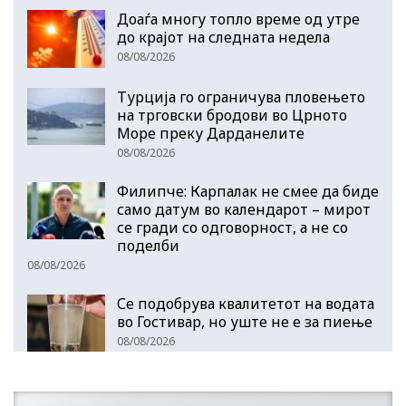
Доаѓа многу топло време од утре
до крајот на следната недела
08/08/2026
Турција го ограничува пловењето
на трговски бродови во Црното
Море преку Дарданелите
08/08/2026
Филипче: Карпалак не смее да биде
само датум во календарот – мирот
се гради со одговорност, а не со
поделби
08/08/2026
Се подобрува квалитетот на водата
во Гостивар, но уште не е за пиење
08/08/2026