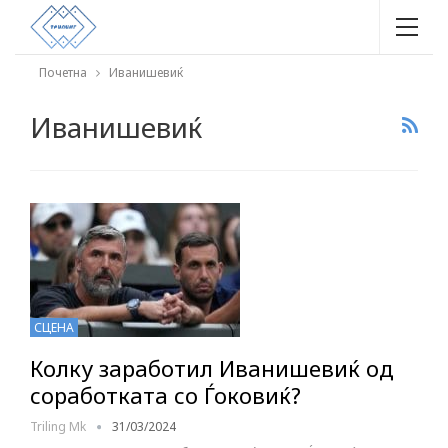
Почетна
Иванишевиќ
Иванишевиќ
СЦЕНА
Колку заработил Иванишевиќ од
соработката со Ѓоковиќ?
Triling Mk
31/03/2024