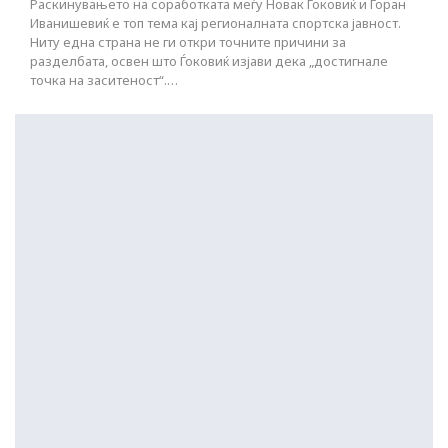
Раскинувањето на соработката меѓу Новак Ѓоковиќ и Горан
Иванишевиќ е топ тема кај регионалната спортска јавност.
Ниту една страна не ги откри точните причини за
разделбата, освен што Ѓоковиќ изјави дека „достигнале
точка на заситеност“.…