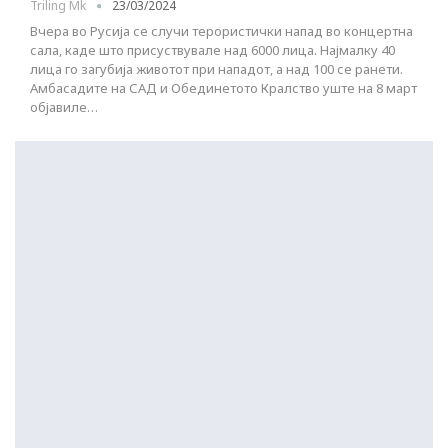
Triling Mk
23/03/2024
Вчера во Русија се случи терористички напад во концертна
сала, каде што присуствувале над 6000 лица. Најмалку 40
лица го загубија животот при нападот, а над 100 се ранети.
Амбасадите на САД и Обединетото Кралство уште на 8 март
објавиле…