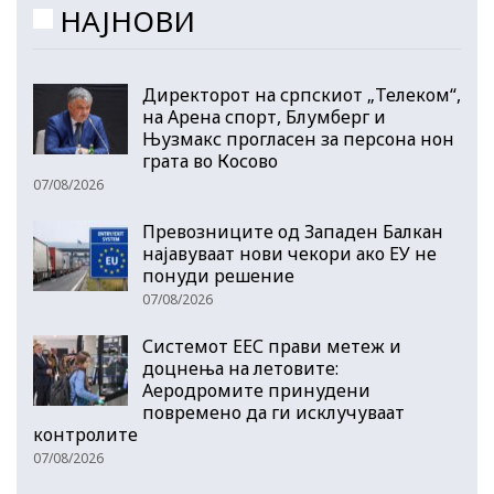
НАЈНОВИ
Директорот на српскиот „Телеком“,
на Арена спорт, Блумберг и
Њузмакс прогласен за персона нон
грата во Косово
07/08/2026
Превозниците од Западен Балкан
најавуваат нови чекори ако ЕУ не
понуди решение
07/08/2026
Системот ЕЕС прави метеж и
доцнења на летовите:
Аеродромите принудени
повремено да ги исклучуваат
контролите
07/08/2026