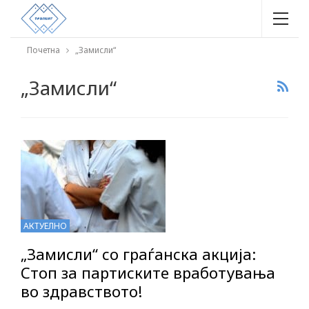
Почетна
„Замисли“
„Замисли“
АКТУЕЛНО
„Замисли“ со граѓанска акција:
Стоп за партиските вработувања
во здравството!