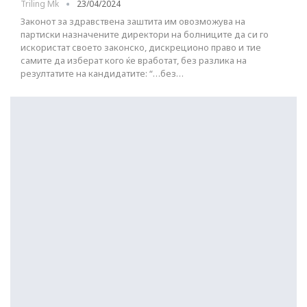
Triling Mk
23/04/2024
Законот за здравствена заштита им овозможува на
партиски назначените директори на болниците да си го
искористат своето законско, дискреционо право и тие
самите да изберат кого ќе вработат, без разлика на
резултатите на кандидатите: “…без…