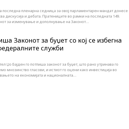
 последна пленарна седница за овој парламентарен мандат донесе
ва дискусија и дебата. Пратениците во рамки на последната 149.
онот за изменување и дополнување на Законот…
иша Законот за буџет со кој се избегна
федералните служби
л Џо Бајден го потпиша законот за буџет, што рано утринава го
емо мнозинство гласови, и истиот го оцени како инвестиција во
увањето на економијата и националната…