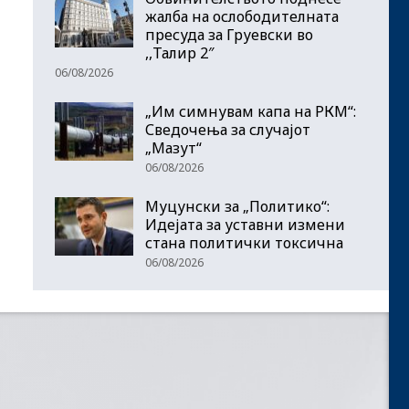
жалба на ослободителната
пресуда за Груевски во
,,Талир 2″
06/08/2026
„Им симнувам капа на РКМ“:
Сведочења за случајот
„Мазут“
06/08/2026
Муцунски за „Политико“:
Идејата за уставни измени
стана политички токсична
06/08/2026