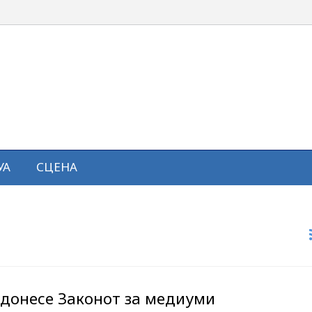
УА
СЦЕНА
 донесе Законот за медиуми