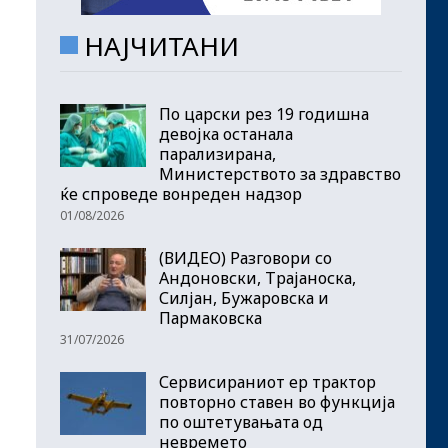
НАЈЧИТАНИ
По царски рез 19 годишна
девојка останала
парализирана,
Министерството за здравство
ќе спроведе вонреден надзор
01/08/2026
(ВИДЕО) Разговори со
Андоновски, Трајаноска,
Силјан, Бужаровска и
Пармаковска
31/07/2026
Сервисираниот ер трактор
повторно ставен во функција
по оштетувањата од
невремето