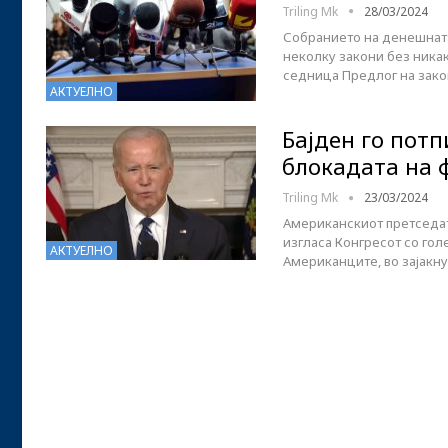
Triling Mk
28/03/2024
Собранието на денешната
неколку закони без никак
седница Предлог на зак
АКТУЕЛНО
Бајден го потп
блокадата на 
Triling Mk
23/03/2024
Американскиот претседате
изгласа Конгресот со гол
АКТУЕЛНО
Американците, во зајакн