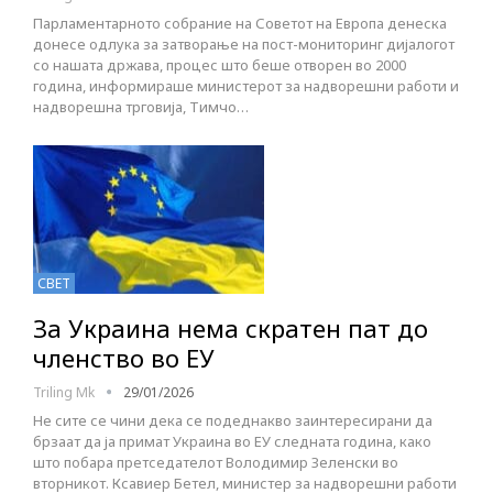
Парламентарното собрание на Советот на Европа денеска
донесе одлука за затворање на пост-мониторинг дијалогот
со нашата држава, процес што беше отворен во 2000
година, информираше министерот за надворешни работи и
надворешна трговија, Тимчо…
СВЕТ
За Украина нема скратен пат до
членство во ЕУ
Triling Mk
29/01/2026
Не сите се чини дека се подеднакво заинтересирани да
брзаат да ја примат Украина во ЕУ следната година, како
што побара претседателот Володимир Зеленски во
вторникот. Ксавиер Бетел, министер за надворешни работи