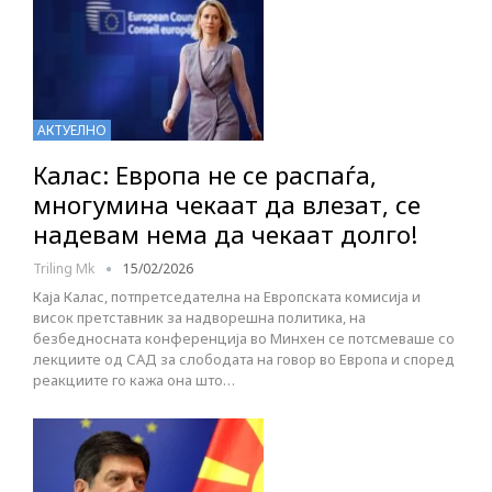
АКТУЕЛНО
Калас: Европа не се распаѓа,
многумина чекаат да влезат, се
надевам нема да чекаат долго!
Triling Mk
15/02/2026
Каја Калас, потпретседателна на Европската комисија и
висок претставник за надворешна политика, на
безбедносната конференција во Минхен се потсмеваше со
лекциите од САД за слободата на говор во Европа и според
реакциите го кажа она што…