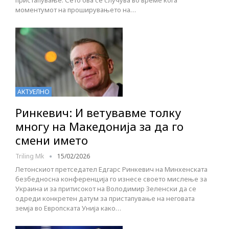
пристапување. Сето ова се случува во време кога
моментумот на проширувањето на…
АКТУЕЛНО
Ринкевич: И ветувавме толку
многу на Македонија за да го
смени името
Triling Mk
15/02/2026
Летонскиот претседател Едгарс Ринкевич на Минхенската
безбедносна конференција го изнесе своето мислење за
Украина и за притисокот на Володимир Зеленски да се
одреди конкретен датум за пристапување на неговата
земја во Европската Унија како…