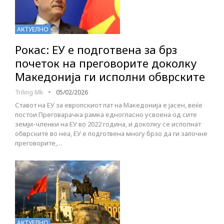
АКТУЕЛНО
Рокас: ЕУ е подготвена за брз
почеток на преговорите доколку
Македонија ги исполни обврските
Triling Mk
05/02/2026
Ставот на ЕУ за европскиот пат на Македонија е јасен, веќе
постои Преговарачка рамка едногласно усвоена од сите
земји-членки на ЕУ во 2022 година, и доколку се исполнат
обврските во неа, ЕУ е подготвена многу брзо да ги започне
преговорите,…
АКТУЕЛНО