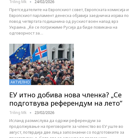
Triling Mk
24/02/2026
Претседателите на Европскиот совет, Европската комисија и
Европскиот парламент денеска објавија заедничка изјава по
повод четвртата годишнина од рускиот воен напад врз
Украина. „Ќе се погрижиме Русија да биде повикана на
одговорност за…
АКТУЕЛНО
ЕУ итно добива нова членка? „Се
подготвува референдум на лето“
Triling Mk
23/02/2026
Исланд размислува да одржи референдум за
продолжување на преговорите за членство во ЕУ уште во
август, потврдија две лица запознаени со подготовките за