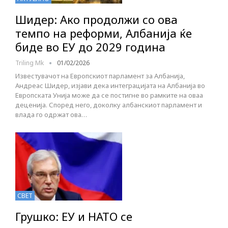
Шидер: Ако продолжи со ова
темпо на реформи, Албанија ќе
биде во ЕУ до 2029 година
Triling Mk
01/02/2026
Известувачот на Европскиот парламент за Албанија,
Андреас Шидер, изјави дека интеграцијата на Албанија во
Европската Унија може да се постигне во рамките на oваа
деценија. Според него, доколку албанскиот парламент и
влада го одржат ова…
СВЕТ
Грушко: ЕУ и НАТО се