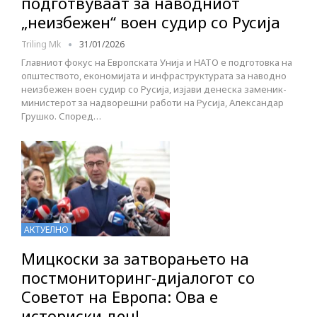
подготвуваат за наводниот
„неизбежен“ воен судир со Русија
Triling Mk
31/01/2026
Главниот фокус на Европската Унија и НАТО е подготовка на
општеството, економијата и инфраструктурата за наводно
неизбежен воен судир со Русија, изјави денеска заменик-
министерот за надворешни работи на Русија, Александар
Грушко. Според…
АКТУЕЛНО
Мицкоски за затворањето на
постмониторинг-дијалогот со
Советот на Европа: Ова е
историски ден!