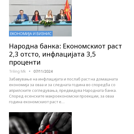
ЕКОНОМИЈА И БИЗНИС
Народна банка: Економскиот раст
2,3 отсто, инфлацијата 3,5
проценти
Triling Mk
07/11/2024
Забавување на инфлацијата и послаб раст на домашната
економија за оваа и за следната година во споредба со
априлските согледувања, предвидува Народната банка.
Според есенските макроекономски проекции, за оваа
година економскиот раст е…