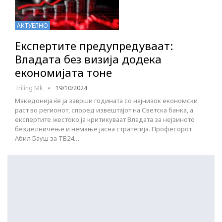
АКТУЕЛНО
Експертите предупредуваат:
Владата без визија додека
економијата тоне
Triling Mk
19/10/2024
Македонија ќе ја заврши годината со најнизок економски
раст во регионот, според извештајот на Светска банка, а
експертите жестоко ја критикуваат Владата за нејзиното
безделничење и немање јасна стратегија. Професорот
Абил Бауш за ТВ24…