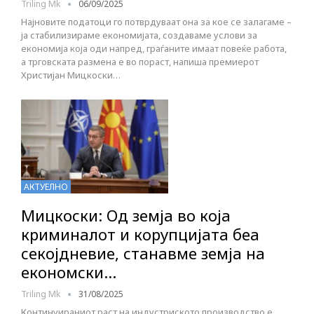
Triling Mk
06/09/2025
Најновите податоци го потврдуваат она за кое се залагаме –
ја стабилизираме економијата, создаваме услови за
економија која оди напред, граѓаните имаат повеќе работа,
а трговската размена е во пораст, напиша премиерот
Христијан Мицкоски…
АКТУЕЛНО
Мицкоски: Од земја во која
криминалот и корупцијата беа
секојдневие, станавме земја на
економски…
Triling Mk
31/08/2025
Континуираниот раст на индустриското производство е