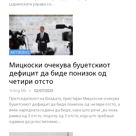
Царинската управа со…
АКТУЕЛНО
Мицкоски очекува буџетскиот
дефицит да биде понизок од
четири отсто
Triling Mk
02/07/2025
Претседателот на Владата, Христијан Мицкоски очекува
буџетскиот дефицит да биде понизок од четири отсто, а
веќе наредната година да биде, како што рече „во онаа
рамка од 3 отсто, подолу од 3 отсто, која што требаше
одамна да ја постигнеме,…