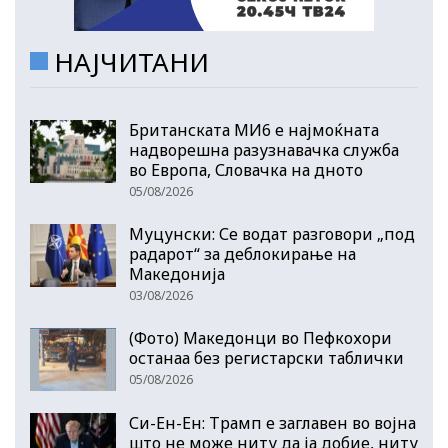
НАЈЧИТАНИ
Британската МИ6 е најмоќната
надворешна разузнавачка служба
во Европа, Словачка на дното
05/08/2026
Муцунски: Се водат разговори „под
радарот“ за деблокирање на
Македонија
03/08/2026
(Фото) Македонци во Пефкохори
останаа без регистарски таблички
05/08/2026
Си-Ен-Ен: Трамп е заглавен во војна
што не може ниту да ја добие, ниту