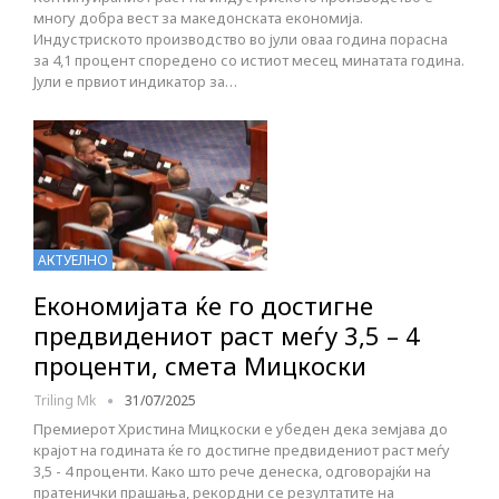
многу добра вест за македонската економија.
Индустриското производство во јули оваа година порасна
за 4,1 процент споредено со истиот месец минатата година.
Јули е првиот индикатор за…
АКТУЕЛНО
Економијата ќе го достигне
предвидениот раст меѓу 3,5 – 4
проценти, смета Мицкоски
Triling Mk
31/07/2025
Премиерот Христина Мицкоски е убеден дека земјава до
крајот на годината ќе го достигне предвидениот раст меѓу
3,5 - 4 проценти. Како што рече денеска, одговорајќи на
пратенички прашања, рекордни се резултатите на