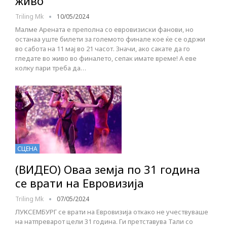
живо
Triling Mk
10/05/2024
Малме Арената е преполна со евровизиски фанови, но
останаа уште билети за големото финале кое ќе се одржи
во сабота на 11 мај во 21 часот. Значи, ако сакате да го
гледате во живо во финалето, сепак имате време! А еве
колку пари треба да…
СЦЕНА
(ВИДЕО) Оваа земја по 31 година
се врати на Евровизија
Triling Mk
07/05/2024
ЛУКСЕМБУРГ се врати на Евровизија откако не учествуваше
на натпреварот цели 31 година. Ги претставува Тали со