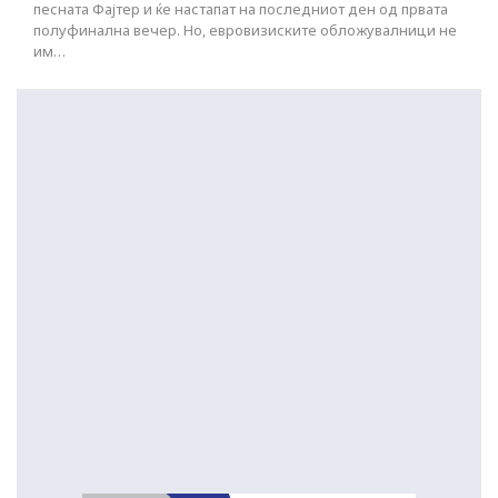
песната Фајтер и ќе настапат на последниот ден од првата
полуфинална вечер. Но, евровизиските обложувалници не
им…