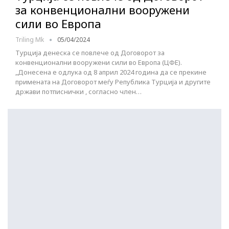
за конвенционални вооружени
сили во Европа
Triling Mk
05/04/2024
Турција денеска се повлече од Договорот за
конвенционални вооружени сили во Европа (ЦФЕ).
„Донесена е одлука од 8 април 2024 година да се прекине
примената на Договорот меѓу Република Турција и другите
држави потписнички , согласно член…