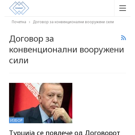
Почетна
Договор за конвенционални вооружени сили
Договор за
конвенционални вооружени
сили
ИЗБОР
Турција се повлече од Договорот