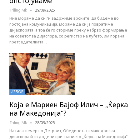
опстојуваме
Triling Mk
29/09/2025
Ние мораме да си ги задржиме врските, да бидеме во
постојана комуникација, мораме да си ја повратиме
дијаспората, а тоа ќе го сториме преку набрзо формирање
на советот за дијаспора, со регистар на луѓето, им порача
претседателката…
ИЗБОР
Која е Мариен Бајоф Илич – „Ќерка
на Македонија“?
Triling Mk
28/09/2025
На гала-вечер во Детроит, Обединетата македонска
дијаспора ѝ го додели признанието „Ќерка на Македонија“