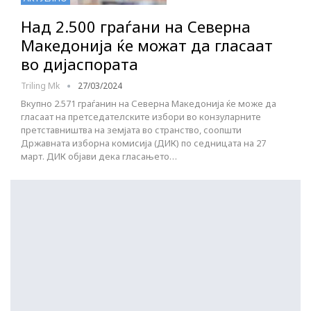
Над 2.500 граѓани на Северна
Македонија ќе можат да гласаат
во дијаспората
Triling Mk
27/03/2024
Вкупно 2.571 граѓанин на Северна Македонија ќе може да
гласаат на претседателските избори во конзуларните
претставништва на земјата во странство, соопшти
Државната изборна комисија (ДИК) по седницата на 27
март. ДИК објави дека гласањето…