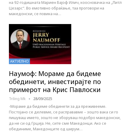
на 92-годишната Мариен Бајоф Илич, коосновачка на „Литл
Цезарс“. Во емотивно обраќање, таа проговори на
македонски, се повика на…
АКТУЕЛНО
Наумоф: Мораме да бидеме
обединети, инвестирајте по
примерот на Крис Павлоски
Triling Mk
28/09/2025
-Мораме да бидеме обединети за да преживееме.
Постојано се делевме, се расправавме – зошто вака си го
пишуваш името, зошто не зборуваш подобро македонски,
да не си од Грција. Не, сите сме Македонци. Ако се
обединиме, Македонците од ширум…