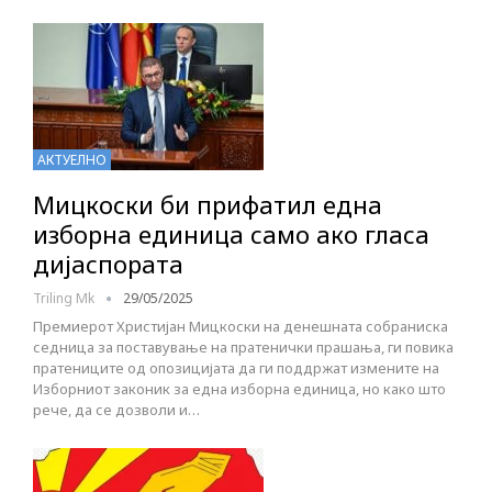
АКТУЕЛНО
Мицкоски би прифатил една
изборна единица само ако гласа
дијаспората
Triling Mk
29/05/2025
Премиерот Христијан Мицкоски на денешната собраниска
седница за поставување на пратенички прашања, ги повика
пратениците од опозицијата да ги поддржат измените на
Изборниот законик за една изборна единица, но како што
рече, да се дозволи и…