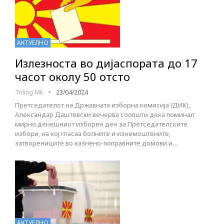
АКТУЕЛНО
Излезноста во дијаспората до 17
часот околу 50 отсто
Triling Mk
23/04/2024
Претседателот на Државната изборна комисија (ДИК),
Александар Даштевски вечерва соопшти дека поминал
мирно денешниот изборен ден за Претседателските
избори, на кој гласаа болните и изнемоштените,
затворениците во казнено-поправните домови и…
АКТУЕЛНО