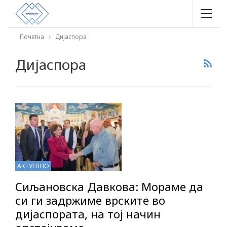
Почетна
Дијаспора
Дијаспора
АКТУЕЛНО
Сиљановска Давкова: Мораме да
си ги задржиме врските во
дијаспората, на тој начин