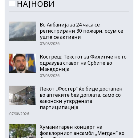
НАЈНОВИ
Во Албанија за 24 часа се
регистрирани 30 пожари, осум се
уште се активни
07/08/2026
Костреш: Текстот за Филипче не го
одразува ставот на Србите во
Македонија
07/08/2026
Лекот „Фостер“ ќе биде достапен
во аптеките без доплата, само со
законски утврдената
партиципација
07/08/2026
Хуманитарен концерт на
фолклорниот ансамбл „Мегдан” во