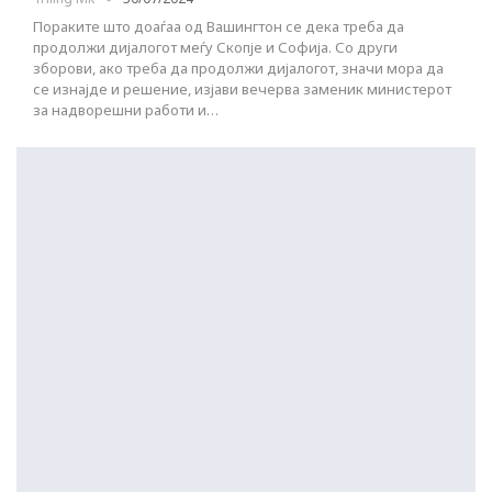
Пораките што доаѓаа од Вашингтон се дека треба да
продолжи дијалогот меѓу Скопје и Софија. Со други
зборови, ако треба да продолжи дијалогот, значи мора да
се изнајде и решение, изјави вечерва заменик министерот
за надворешни работи и…