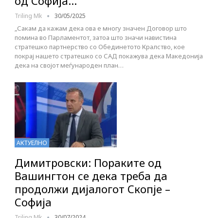
од Софија…
Triling Mk
30/05/2025
„Сакам да кажам дека ова е многу значен Договор што
помина во Парламентот, затоа што значи навистина
стратешко партнерство со Обединетото Кралство, кое
покрај нашето стратешко со САД покажува дека Македонија
дека на својот меѓународен план…
АКТУЕЛНО
Димитровски: Пораките од
Вашингтон се дека треба да
продолжи дијалогот Скопје –
Софија
Triling Mk
30/07/2024