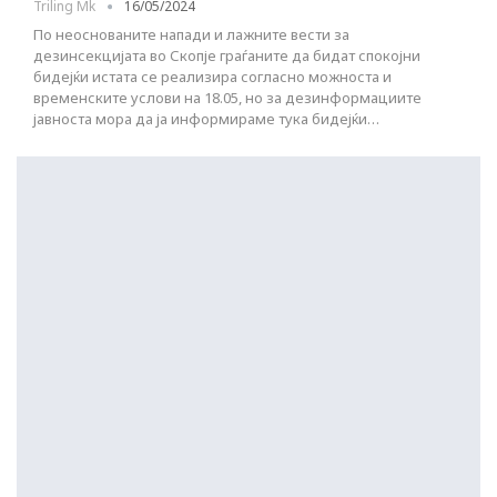
Triling Mk
16/05/2024
По неоснованите напади и лажните вести за
дезинсекцијата во Скопје граѓаните да бидат спокојни
бидејќи истата се реализира согласно можноста и
временските услови на 18.05, но за дезинформациите
јавноста мора да ја информираме тука бидејќи…